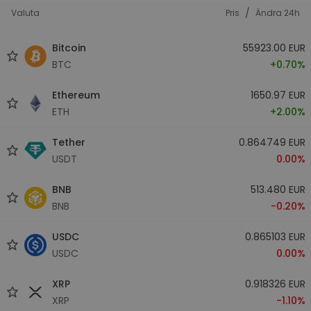
/
Valuta
Pris
Ändra 24h
Bitcoin
55923.00 EUR
BTC
+0.70%
Ethereum
1650.97 EUR
ETH
+2.00%
Tether
0.864749 EUR
USDT
0.00%
BNB
513.480 EUR
BNB
-0.20%
USDC
0.865103 EUR
USDC
0.00%
XRP
0.918326 EUR
XRP
-1.10%