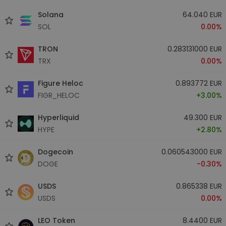
Solana
64.040 EUR
SOL
0.00%
TRON
0.283131000 EUR
TRX
0.00%
Figure Heloc
0.893772 EUR
FIGR_HELOC
+3.00%
Hyperliquid
49.300 EUR
HYPE
+2.80%
Dogecoin
0.060543000 EUR
DOGE
-0.30%
USDS
0.865338 EUR
USDS
0.00%
LEO Token
8.4400 EUR