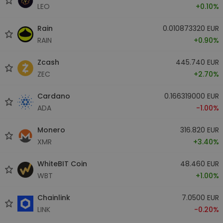
LEO
+0.10%
Rain
0.010873320 EUR
RAIN
+0.90%
Zcash
445.740 EUR
ZEC
+2.70%
Cardano
0.166319000 EUR
ADA
-1.00%
Monero
316.820 EUR
XMR
+3.40%
WhiteBIT Coin
48.460 EUR
WBT
+1.00%
Chainlink
7.0500 EUR
LINK
-0.20%