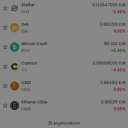
Stellar
0.142647000 EUR
XLM
-2.40%
Dai
0.865338 EUR
DAI
0.00%
Bitcoin Cash
185.320 EUR
BCH
+0.40%
Canton
0.089991000 EUR
CC
-4.40%
USD1
0.864912 EUR
USD1
0.00%
Ethena USDe
0.865215 EUR
USDE
0.00%
25
kryptovalutor