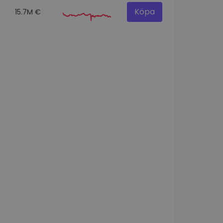
Köpa
15.7M €