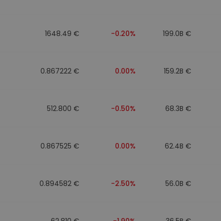
n
1648.49 €
-0.20%
199.0B €
0.867222 €
0.00%
159.2B €
512.800 €
-0.50%
68.3B €
0.867525 €
0.00%
62.4B €
0.894582 €
-2.50%
56.0B €
62.810 €
-1.90%
36.5B €