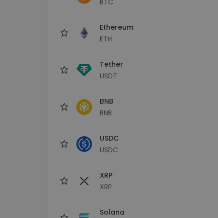
BTC
Investeringsutforskare
Hitta din kryptostrategi
Ethereum
ETH
Tether
USDT
BNB
BNB
USDC
USDC
XRP
XRP
Solana