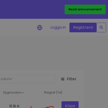
Read announcement
Logga in
Registrera
rm
eringar i realtid för dina
nt
 tillgångar
nvesteringsmöjligheter
Filter
analys
ikter för optimal
a
Dygnsvolym
Prisgraf (7d)
Köpa
16.1B €