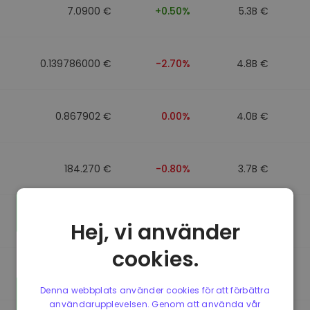
7.0900 €
+0.50%
5.3B €
0.139786000 €
-2.70%
4.8B €
0.867902 €
0.00%
4.0B €
184.270 €
-0.80%
3.7B €
0.867510 €
0.00%
3.5B €
Hej, vi använder
cookies.
0.867411 €
0.00%
3.4B €
Denna webbplats använder cookies för att förbättra
användarupplevelsen. Genom att använda vår