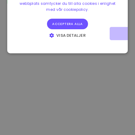
webbplats samtycker du till alla cookies i enlighet
1.190000 €
-2.10%
3.3B €
med vår cookiepolicy.
ACCEPTERA ALLA
VISA DETALJER
STRIKT NÖDVÄNDIGT
PRESTANDA
INRIKTNING
FUNKTIONER