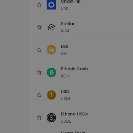
Chainlink
LINK
Stellar
XLM
Dai
DAI
Bitcoin Cash
BCH
USD1
USD1
Ethena USDe
USDE
Gram (prev.