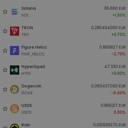
Solana
65.660 EUR
SOL
+1.30%
TRON
0.285464000 EUR
TRX
+0.70%
Figure Heloc
0.865827 EUR
FIGR_HELOC
-2.70%
Hyperliquid
47.330 EUR
HYPE
+0.80%
Dogecoin
0.060437000 EUR
DOGE
-0.40%
USDS
0.865217 EUR
USDS
0.00%
Rain
0.010939270 EUR