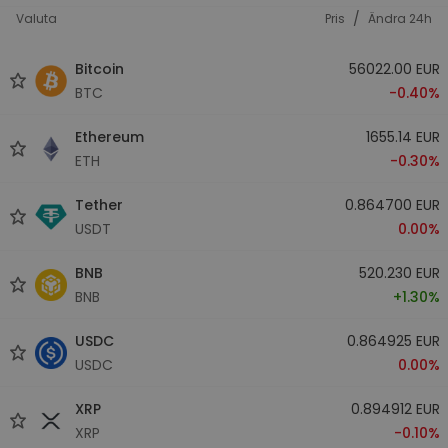
/
Valuta
Pris
Ändra 24h
Bitcoin
56022.00 EUR
BTC
-0.40%
Ethereum
1655.14 EUR
ETH
-0.30%
Tether
0.864700 EUR
USDT
0.00%
BNB
520.230 EUR
BNB
+1.30%
USDC
0.864925 EUR
USDC
0.00%
XRP
0.894912 EUR
XRP
-0.10%