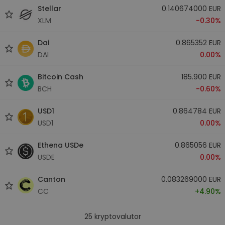
Stellar
0.140674000 EUR
XLM
-0.30%
Dai
0.865352 EUR
DAI
0.00%
Bitcoin Cash
185.900 EUR
BCH
-0.60%
USD1
0.864784 EUR
USD1
0.00%
Ethena USDe
0.865056 EUR
USDE
0.00%
Canton
0.083269000 EUR
CC
+4.90%
25
kryptovalutor