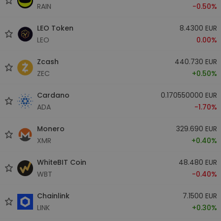
RAIN
-0.50%
LEO Token
8.4300 EUR
LEO
0.00%
Zcash
440.730 EUR
ZEC
+0.50%
Cardano
0.170550000 EUR
ADA
-1.70%
Monero
329.690 EUR
XMR
+0.40%
WhiteBIT Coin
48.480 EUR
WBT
-0.40%
Chainlink
7.1500 EUR
LINK
+0.30%