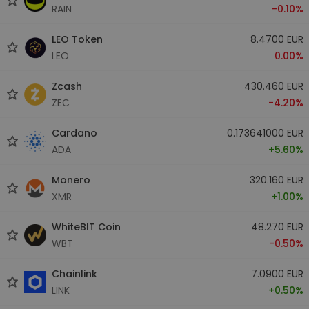
RAIN
-0.10%
LEO Token
8.4700 EUR
LEO
0.00%
Zcash
430.460 EUR
ZEC
-4.20%
Cardano
0.173641000 EUR
ADA
+5.60%
Monero
320.160 EUR
XMR
+1.00%
WhiteBIT Coin
48.270 EUR
WBT
-0.50%
Chainlink
7.0900 EUR
LINK
+0.50%