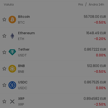
/
Valuta
Pris
Ändra 24h
Bitcoin
55708.00 EUR
BTC
-0.50%
Ethereum
1648.49 EUR
ETH
-0.20%
Tether
0.867222 EUR
USDT
0.00%
BNB
512.800 EUR
BNB
-0.50%
USDC
0.867525 EUR
USDC
0.00%
XRP
0.894582 EUR
XRP
-2.50%