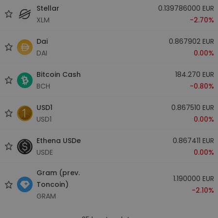
Stellar
0.139786000 EUR
XLM
-2.70%
Dai
0.867902 EUR
DAI
0.00%
Bitcoin Cash
184.270 EUR
BCH
-0.80%
USD1
0.867510 EUR
USD1
0.00%
Ethena USDe
0.867411 EUR
USDE
0.00%
Gram (prev.
1.190000 EUR
Toncoin)
-2.10%
GRAM