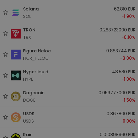
Solana
62.810 EUR
SOL
-1.90%
TRON
0.283723000 EUR
TRX
-0.10%
Figure Heloc
0.883744 EUR
FIGR_HELOC
-3.00%
Hyperliquid
48.580 EUR
HYPE
-1.00%
Dogecoin
0.059777000 EUR
DOGE
-1.50%
USDS
0.867800 EUR
USDS
0.00%
Rain
0.010898960 EUR