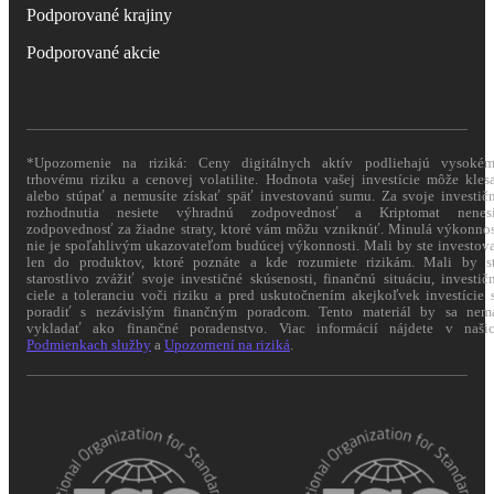
Podporované krajiny
Podporované akcie
*Upozornenie na riziká: Ceny digitálnych aktív podliehajú vysoké
trhovému riziku a cenovej volatilite. Hodnota vašej investície môže kles
alebo stúpať a nemusíte získať späť investovanú sumu. Za svoje investič
rozhodnutia nesiete výhradnú zodpovednosť a Kriptomat nenes
zodpovednosť za žiadne straty, ktoré vám môžu vzniknúť. Minulá výkonno
nie je spoľahlivým ukazovateľom budúcej výkonnosti. Mali by ste investov
len do produktov, ktoré poznáte a kde rozumiete rizikám. Mali by s
starostlivo zvážiť svoje investičné skúsenosti, finančnú situáciu, investič
ciele a toleranciu voči riziku a pred uskutočnením akejkoľvek investície 
poradiť s nezávislým finančným poradcom. Tento materiál by sa nem
vykladať ako finančné poradenstvo. Viac informácií nájdete v naši
Podmienkach služby
a
Upozornení na riziká
.