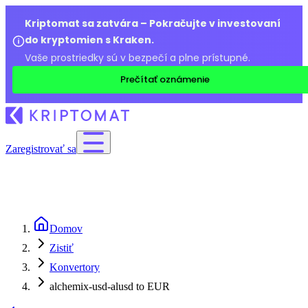
Kriptomat sa zatvára – Pokračujte v investovaní
do kryptomien s Kraken.
Vaše prostriedky sú v bezpečí a plne prístupné.
Prečítať oznámenie
Zaregistrovať sa
Domov
Zistiť
Konvertory
alchemix-usd-alusd to EUR