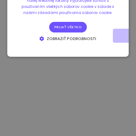
našej webovej lokality vyjadrujete súhlas s
používaním všetkých súborov cookie v súlade s
0.080659000 €
-4.80%
3.2B €
našimi zásadami používania súborov cookie.
PRIJAŤ VŠETKO
ZOBRAZIŤ PODROBNOSTI
NEVYHNUTNE POTREBNÉ
VÝKONNOSŤ
CIELENIE
FUNKCIE