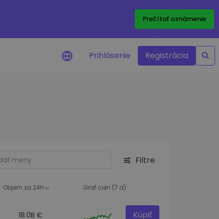
Prečítať oznámenie
Prihlásenie
Registrácia
a na cenu
 ceny vašich
kenov v reálnom
ktíva
Filtre
né príležitosti
fólia
oznatky pre optimálny
Objem za 24h
Graf cien (7 d)
Kúpiť
18.0B €