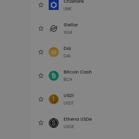
Chainlink
LINK
Stellar
XLM
Dai
DAI
Bitcoin Cash
BCH
USD1
USD1
Ethena USDe
USDE