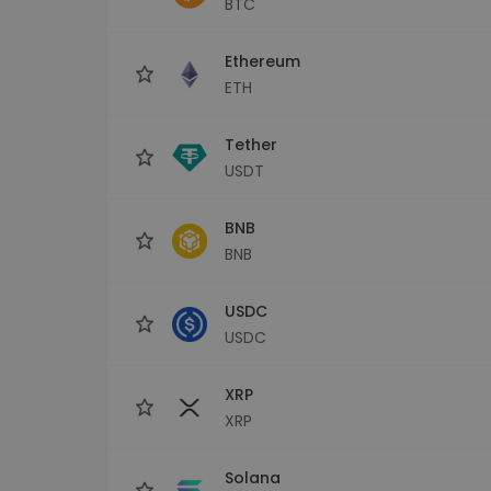
BTC
Investičný prieskumník
Nájdi svoju krypto stratégiu
Ethereum
ETH
Tether
USDT
BNB
BNB
USDC
USDC
XRP
XRP
Solana