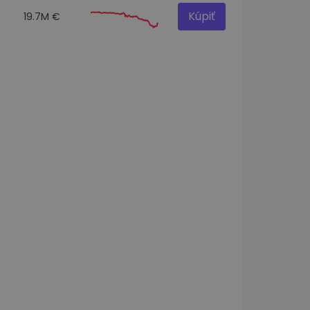
Kúpiť
19.7M €