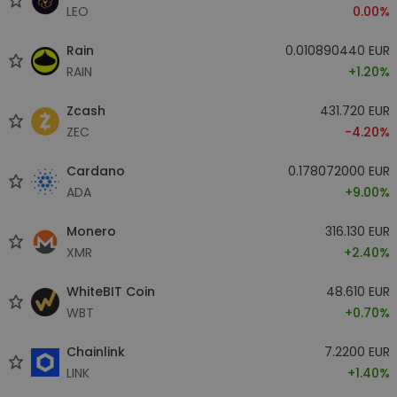
LEO
0.00%
Rain
0.010890440 EUR
RAIN
+1.20%
Zcash
431.720 EUR
ZEC
-4.20%
Cardano
0.178072000 EUR
ADA
+9.00%
Monero
316.130 EUR
XMR
+2.40%
WhiteBIT Coin
48.610 EUR
WBT
+0.70%
Chainlink
7.2200 EUR
LINK
+1.40%