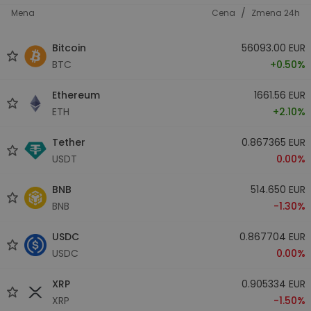
/
Mena
Cena
Zmena 24h
Bitcoin
56093.00 EUR
BTC
+0.50%
Ethereum
1661.56 EUR
ETH
+2.10%
Tether
0.867365 EUR
USDT
0.00%
BNB
514.650 EUR
BNB
-1.30%
USDC
0.867704 EUR
USDC
0.00%
XRP
0.905334 EUR
XRP
-1.50%