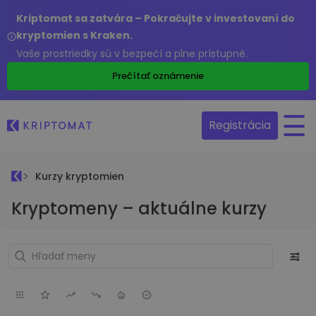
Kriptomat sa zatvára – Pokračujte v investovaní do
kryptomien s Kraken.
Vaše prostriedky sú v bezpečí a plne prístupné.
Prečítať oznámenie
Registrácia
Kurzy kryptomien
Kryptomeny – aktuálne kurzy