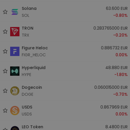
Solana
63.600 EUR
SOL
-0.80%
TRON
0.283765000 EUR
TRX
-0.20%
Figure Heloc
0.886732 EUR
FIGR_HELOC
0.00%
Hyperliquid
48.880 EUR
HYPE
-1.80%
Dogecoin
0.060015000 EUR
DOGE
-0.70%
USDS
0.867969 EUR
USDS
0.00%
LEO Token
8.4800 EUR