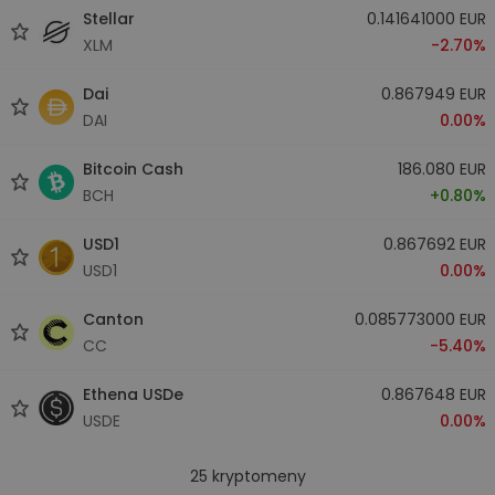
Stellar
0.141641000 EUR
XLM
-2.70%
Dai
0.867949 EUR
DAI
0.00%
Bitcoin Cash
186.080 EUR
BCH
+0.80%
USD1
0.867692 EUR
USD1
0.00%
Canton
0.085773000 EUR
CC
-5.40%
Ethena USDe
0.867648 EUR
USDE
0.00%
25
kryptomeny