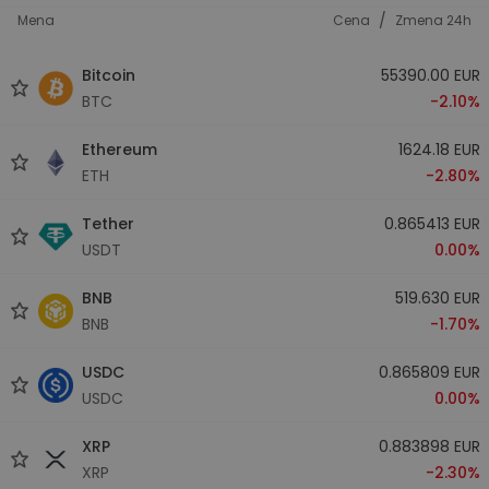
/
Mena
Cena
Zmena 24h
Bitcoin
55390.00 EUR
BTC
-2.10%
Ethereum
1624.18 EUR
ETH
-2.80%
Tether
0.865413 EUR
USDT
0.00%
BNB
519.630 EUR
BNB
-1.70%
USDC
0.865809 EUR
USDC
0.00%
XRP
0.883898 EUR
XRP
-2.30%