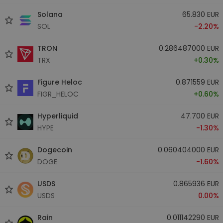
Solana
65.830 EUR
SOL
-2.20%
TRON
0.286487000 EUR
TRX
+0.30%
Figure Heloc
0.871559 EUR
FIGR_HELOC
+0.60%
Hyperliquid
47.700 EUR
HYPE
-1.30%
Dogecoin
0.060404000 EUR
DOGE
-1.60%
USDS
0.865936 EUR
USDS
0.00%
Rain
0.011142290 EUR