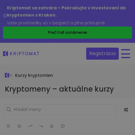
Kriptomat sa zatvára – Pokračujte v investovaní do
kryptomien s Kraken.
Vaše prostriedky sú v bezpečí a plne prístupné.
Prečítať oznámenie
Registrácia
Kurzy kryptomien
Kryptomeny – aktuálne kurzy