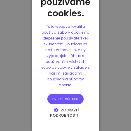
používame
cookies.
Táto webová lokalita
používa súbory cookie na
zlepšenie používateľskej
skúsenosti. Používaním
našej webovej lokality
vyjadrujete súhlas s
používaním všetkých
súborov cookie v súlade s
našimi zásadami
používania súborov
cookie.
PRIJAŤ VŠETKO
ZOBRAZIŤ
PODROBNOSTI
NEVYHNUTNE
POTREBNÉ