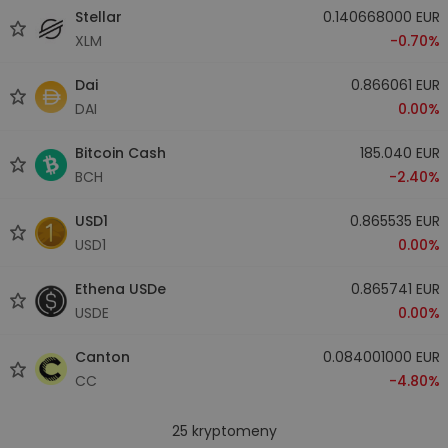
Stellar
0.140668000 EUR
XLM
-0.70%
Dai
0.866061 EUR
DAI
0.00%
Bitcoin Cash
185.040 EUR
BCH
-2.40%
USD1
0.865535 EUR
USD1
0.00%
Ethena USDe
0.865741 EUR
USDE
0.00%
Canton
0.084001000 EUR
CC
-4.80%
25
kryptomeny