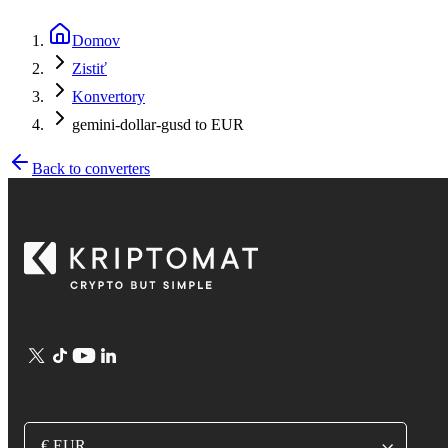
Domov
Zistiť
Konvertory
gemini-dollar-gusd to EUR
Back to converters
€ EUR