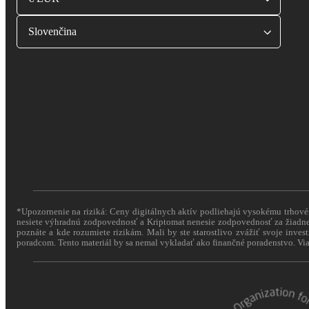
Slovenčina
*Upozornenie na riziká: Ceny digitálnych aktív podliehajú vysokému trhovému
nesiete výhradnú zodpovednosť a Kriptomat nenesie zodpovednosť za žiadne 
poznáte a kde rozumiete rizikám. Mali by ste starostlivo zvážiť svoje inves
poradcom. Tento materiál by sa nemal vykladať ako finančné poradenstvo. Via