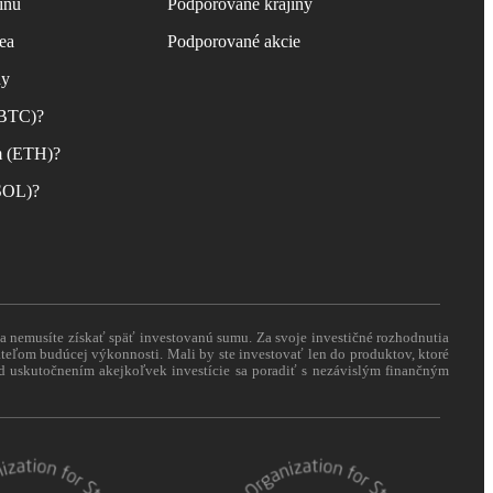
inu
Podporované krajiny
ea
Podporované akcie
ny
(BTC)?
m (ETH)?
(SOL)?
 a nemusíte získať späť investovanú sumu. Za svoje investičné rozhodnutia
eľom budúcej výkonnosti. Mali by ste investovať len do produktov, ktoré
pred uskutočnením akejkoľvek investície sa poradiť s nezávislým finančným