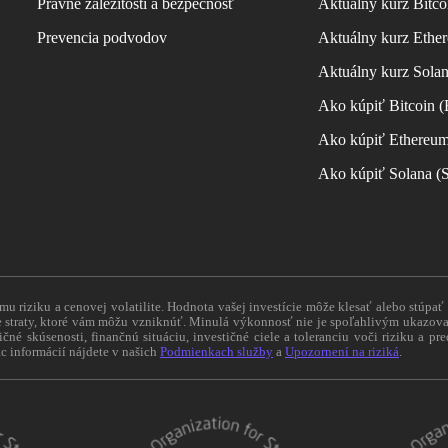
Právne záležitosti a bezpečnosť
Aktuálny kurz Bitco
Prevencia podvodov
Aktuálny kurz Ether
Aktuálny kurz Sola
Ako kúpiť Bitcoin 
Ako kúpiť Ethereu
Ako kúpiť Solana 
 riziku a cenovej volatilite. Hodnota vašej investície môže klesať alebo stúpať
straty, ktoré vám môžu vzniknúť. Minulá výkonnosť nie je spoľahlivým ukazovat
tičné skúsenosti, finančnú situáciu, investičné ciele a toleranciu voči riziku a 
c informácií nájdete v našich
Podmienkach služby
a
Upozornení na riziká
.