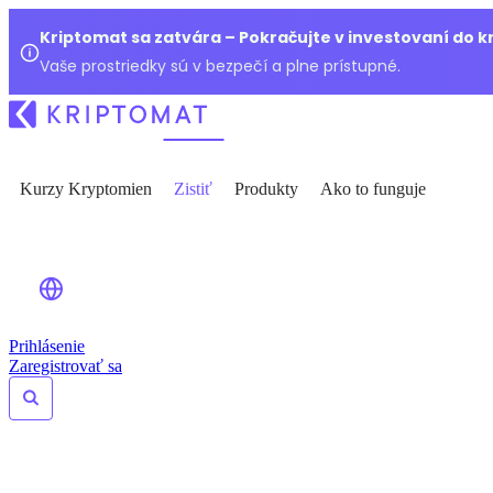
Kriptomat sa zatvára – Pokračujte v investovaní do 
Vaše prostriedky sú v bezpečí a plne prístupné.
Kurzy Kryptomien
Zistiť
Produkty
Ako to funguje
Prihlásenie
Zaregistrovať sa