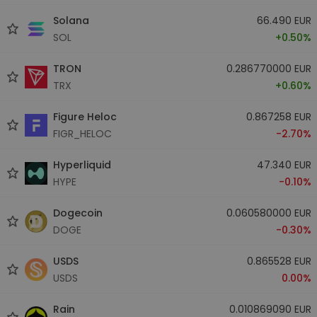
Solana
66.490 EUR
SOL
+0.50%
TRON
0.286770000 EUR
TRX
+0.60%
Figure Heloc
0.867258 EUR
FIGR_HELOC
-2.70%
Hyperliquid
47.340 EUR
HYPE
-0.10%
Dogecoin
0.060580000 EUR
DOGE
-0.30%
USDS
0.865528 EUR
USDS
0.00%
Rain
0.010869090 EUR