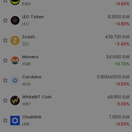
RAIN
-0.60%
LEO Token
8.3500 EUR
LEO
-0.80%
Zcash
439.720 EUR
ZEC
-3.40%
Monero
341.690 EUR
XMR
+3.70%
Cardano
0.169341000 EUR
ADA
-0.50%
WhiteBIT Coin
48.650 EUR
WBT
0.00%
Chainlink
7.1900 EUR
LINK
-0.50%