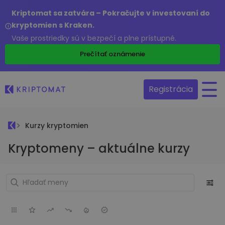
Kriptomat sa zatvára – Pokračujte v investovaní do
kryptomien s Kraken.
Vaše prostriedky sú v bezpečí a plne prístupné.
Prečítať oznámenie
Registrácia
Kurzy kryptomien
Kryptomeny – aktuálne kurzy