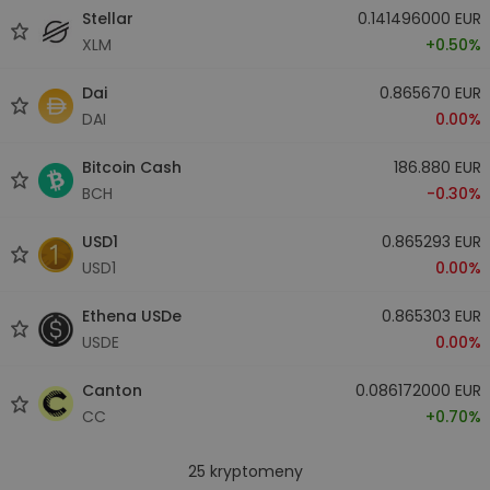
Stellar
0.141496000 EUR
XLM
+0.50%
Dai
0.865670 EUR
DAI
0.00%
Bitcoin Cash
186.880 EUR
BCH
-0.30%
USD1
0.865293 EUR
USD1
0.00%
Ethena USDe
0.865303 EUR
USDE
0.00%
Canton
0.086172000 EUR
CC
+0.70%
25
kryptomeny