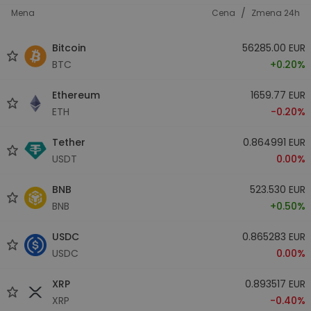
/
Mena
Cena
Zmena 24h
Bitcoin
56285.00 EUR
BTC
+0.20%
Ethereum
1659.77 EUR
ETH
-0.20%
Tether
0.864991 EUR
USDT
0.00%
BNB
523.530 EUR
BNB
+0.50%
USDC
0.865283 EUR
USDC
0.00%
XRP
0.893517 EUR
XRP
-0.40%