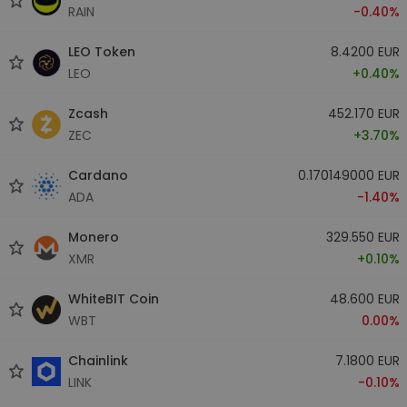
RAIN
-0.40%
LEO Token
8.4200 EUR
LEO
+0.40%
Zcash
452.170 EUR
ZEC
+3.70%
Cardano
0.170149000 EUR
ADA
-1.40%
Monero
329.550 EUR
XMR
+0.10%
WhiteBIT Coin
48.600 EUR
WBT
0.00%
Chainlink
7.1800 EUR
LINK
-0.10%