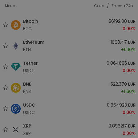
/
Mena
Cena
Zmena 24h
Bitcoin
56192.00 EUR
BTC
0.00%
Ethereum
1660.47 EUR
ETH
+0.10%
Tether
0.864685 EUR
USDT
0.00%
BNB
522.370 EUR
BNB
+1.60%
USDC
0.864923 EUR
USDC
0.00%
XRP
0.896217 EUR
XRP
0.00%