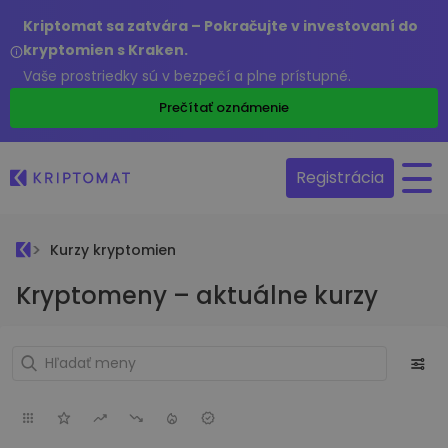
Kriptomat sa zatvára – Pokračujte v investovaní do
kryptomien s Kraken.
Vaše prostriedky sú v bezpečí a plne prístupné.
Prečítať oznámenie
Registrácia
Kurzy kryptomien
Kryptomeny – aktuálne kurzy