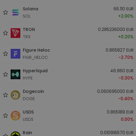
Solana
66.110 EUR
SOL
+2.00%
TRON
0.285236000 EUR
TRX
+0.20%
Figure Heloc
0.865827 EUR
FIGR_HELOC
-2.70%
Hyperliquid
46.960 EUR
HYPE
-0.30%
Dogecoin
0.060695000 EUR
DOGE
-0.40%
USDS
0.865189 EUR
USDS
0.00%
Rain
0.010916570 EUR