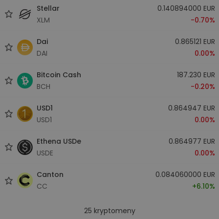
Stellar
0.140894000 EUR
XLM
-0.70%
Dai
0.865121 EUR
DAI
0.00%
Bitcoin Cash
187.230 EUR
BCH
-0.20%
USD1
0.864947 EUR
USD1
0.00%
Ethena USDe
0.864977 EUR
USDE
0.00%
Canton
0.084060000 EUR
CC
+6.10%
25
kryptomeny