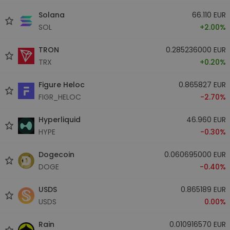
Solana
66.110 EUR
SOL
+2.00%
TRON
0.285236000 EUR
TRX
+0.20%
Figure Heloc
0.865827 EUR
FIGR_HELOC
-2.70%
Hyperliquid
46.960 EUR
HYPE
-0.30%
Dogecoin
0.060695000 EUR
DOGE
-0.40%
USDS
0.865189 EUR
USDS
0.00%
Rain
0.010916570 EUR