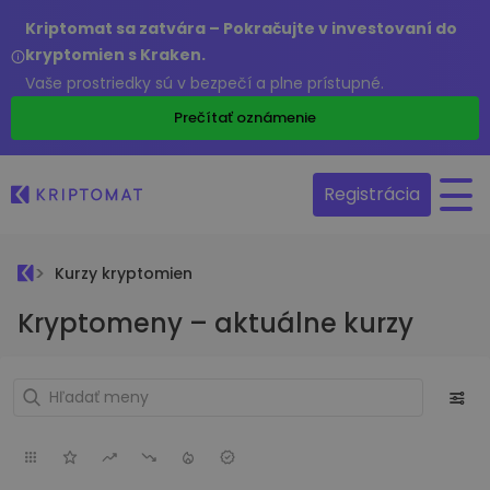
Kriptomat sa zatvára – Pokračujte v investovaní do
kryptomien s Kraken.
Vaše prostriedky sú v bezpečí a plne prístupné.
Prečítať oznámenie
Registrácia
Kurzy kryptomien
Kryptomeny – aktuálne kurzy