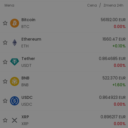
/
Mena
Cena
Zmena 24h
Bitcoin
56192.00 EUR
BTC
0.00%
Ethereum
1660.47 EUR
ETH
+0.10%
Tether
0.864685 EUR
USDT
0.00%
BNB
522.370 EUR
BNB
+1.60%
USDC
0.864923 EUR
USDC
0.00%
XRP
0.896217 EUR
XRP
0.00%