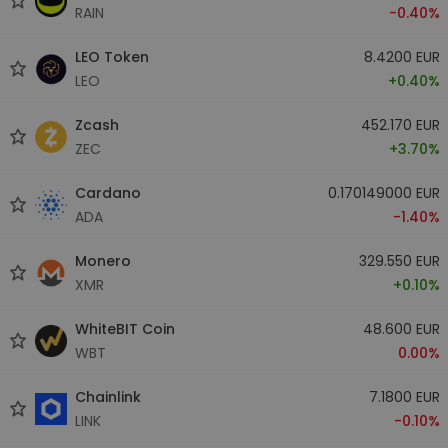
RAIN
-0.40%
LEO Token
8.4200 EUR
LEO
+0.40%
Zcash
452.170 EUR
ZEC
+3.70%
Cardano
0.170149000 EUR
ADA
-1.40%
Monero
329.550 EUR
XMR
+0.10%
WhiteBIT Coin
48.600 EUR
WBT
0.00%
Chainlink
7.1800 EUR
LINK
-0.10%