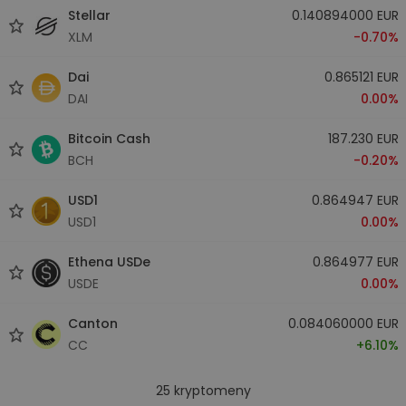
Stellar
0.140894000 EUR
XLM
-0.70%
Dai
0.865121 EUR
DAI
0.00%
Bitcoin Cash
187.230 EUR
BCH
-0.20%
USD1
0.864947 EUR
USD1
0.00%
Ethena USDe
0.864977 EUR
USDE
0.00%
Canton
0.084060000 EUR
CC
+6.10%
25
kryptomeny