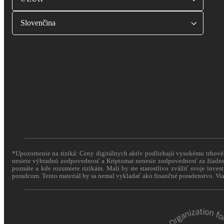
Slovenčina
*Upozornenie na riziká: Ceny digitálnych aktív podliehajú vysokému trhovému
nesiete výhradnú zodpovednosť a Kriptomat nenesie zodpovednosť za žiadne 
poznáte a kde rozumiete rizikám. Mali by ste starostlivo zvážiť svoje inves
poradcom. Tento materiál by sa nemal vykladať ako finančné poradenstvo. Via