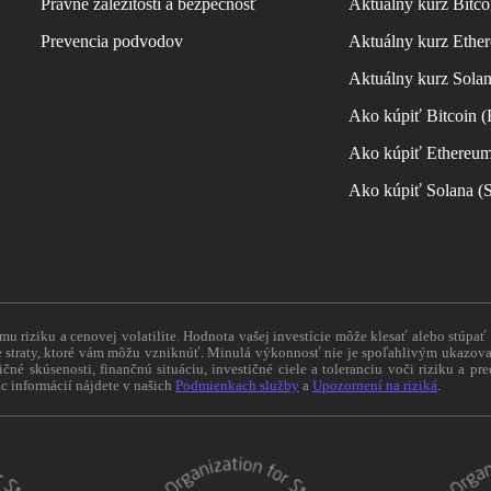
Právne záležitosti a bezpečnosť
Aktuálny kurz Bitco
Prevencia podvodov
Aktuálny kurz Ether
Aktuálny kurz Sola
Ako kúpiť Bitcoin 
Ako kúpiť Ethereu
Ako kúpiť Solana 
 riziku a cenovej volatilite. Hodnota vašej investície môže klesať alebo stúpať
straty, ktoré vám môžu vzniknúť. Minulá výkonnosť nie je spoľahlivým ukazovat
tičné skúsenosti, finančnú situáciu, investičné ciele a toleranciu voči riziku a 
c informácií nájdete v našich
Podmienkach služby
a
Upozornení na riziká
.