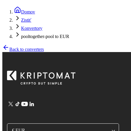
Domov
Zistiť
Konvertory
pooltogether-pool to EUR
Back to converters
€ EUR