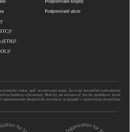
inu
Podporované krajiny
ea
Podporované akcie
ny
(BTC)?
m (ETH)?
(SOL)?
 a nemusíte získať späť investovanú sumu. Za svoje investičné rozhodnutia
eľom budúcej výkonnosti. Mali by ste investovať len do produktov, ktoré
pred uskutočnením akejkoľvek investície sa poradiť s nezávislým finančným