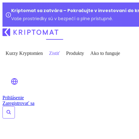
Kriptomat sa zatvára – Pokračujte v investovaní do 
Vaše prostriedky sú v bezpečí a plne prístupné.
Kurzy Kryptomien
Zistiť
Produkty
Ako to funguje
Prihlásenie
Zaregistrovať sa