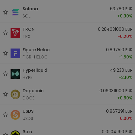
Solana
63.780 EUR
SOL
+0.30%
TRON
0.284031000 EUR
TRX
-0.20%
Figure Heloc
0.897510 EUR
FIGR_HELOC
+1.50%
Hyperliquid
49.230 EUR
HYPE
+2.10%
Dogecoin
0.060311000 EUR
DOGE
+0.60%
USDS
0.867291 EUR
USDS
0.00%
Rain
0.011041910 EUR