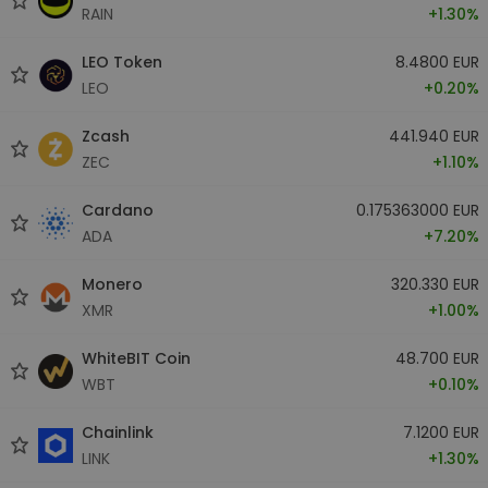
RAIN
+1.30%
LEO Token
8.4800 EUR
LEO
+0.20%
Zcash
441.940 EUR
ZEC
+1.10%
Cardano
0.175363000 EUR
ADA
+7.20%
Monero
320.330 EUR
XMR
+1.00%
WhiteBIT Coin
48.700 EUR
WBT
+0.10%
Chainlink
7.1200 EUR
LINK
+1.30%