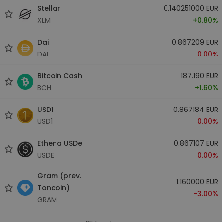
Stellar
0.140251000 EUR
XLM
+0.80%
Dai
0.867209 EUR
DAI
0.00%
Bitcoin Cash
187.190 EUR
BCH
+1.60%
USD1
0.867184 EUR
USD1
0.00%
Ethena USDe
0.867107 EUR
USDE
0.00%
Gram (prev.
1.160000 EUR
Toncoin)
-3.00%
GRAM