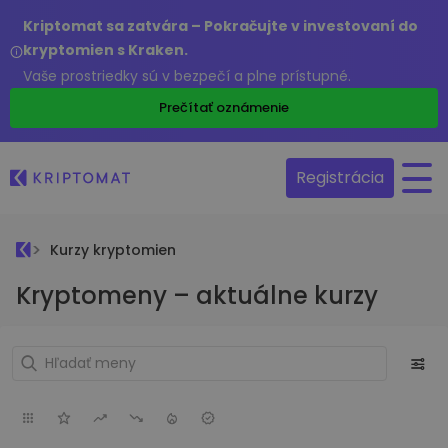
Kriptomat sa zatvára – Pokračujte v investovaní do
kryptomien s Kraken.
Vaše prostriedky sú v bezpečí a plne prístupné.
Prečítať oznámenie
Registrácia
Kurzy kryptomien
Kryptomeny – aktuálne kurzy