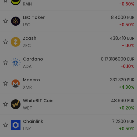
RAIN
-0.60%
LEO Token
8.4000 EUR
LEO
-0.50%
Zcash
438.410 EUR
ZEC
-1.10%
Cardano
0.173186000 EUR
ADA
-0.10%
Monero
332.320 EUR
XMR
+4.30%
WhiteBIT Coin
48.690 EUR
WBT
+0.20%
Chainlink
7.2200 EUR
LINK
+0.50%