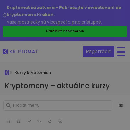
Kriptomat sa zatvára – Pokračujte v investovaní do
kryptomien s Kraken.
Vaše prostriedky sú v bezpečí a plne prístupné.
Prečítať oznámenie
Registrácia
Kurzy kryptomien
Kryptomeny – aktuálne kurzy