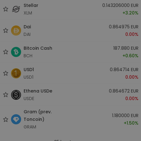
Stellar
0.143206000 EUR
XLM
+3.20%
Dai
0.864975 EUR
DAI
0.00%
Bitcoin Cash
187.880 EUR
BCH
+0.60%
USD1
0.864714 EUR
USD1
0.00%
Ethena USDe
0.864672 EUR
USDE
0.00%
Gram (prev.
1.180000 EUR
Toncoin)
+1.50%
GRAM