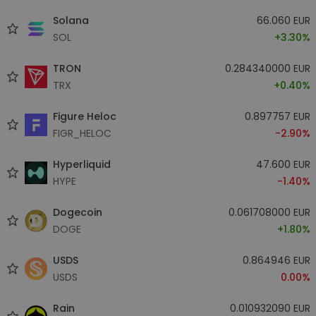
Solana
66.060 EUR
SOL
+3.30%
TRON
0.284340000 EUR
TRX
+0.40%
Figure Heloc
0.897757 EUR
FIGR_HELOC
-2.90%
Hyperliquid
47.600 EUR
HYPE
-1.40%
Dogecoin
0.061708000 EUR
DOGE
+1.80%
USDS
0.864946 EUR
USDS
0.00%
Rain
0.010932090 EUR