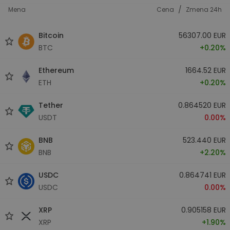
/
Mena
Cena
Zmena 24h
Bitcoin
56307.00 EUR
BTC
+0.20%
Ethereum
1664.52 EUR
ETH
+0.20%
Tether
0.864520 EUR
USDT
0.00%
BNB
523.440 EUR
BNB
+2.20%
USDC
0.864741 EUR
USDC
0.00%
XRP
0.905158 EUR
XRP
+1.90%