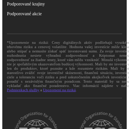
Podporované krajiny
Podporované akcie
*Upozornenie na riziká: Ceny digitálnych aktív podliehajú vysoké
trhovému riziku a cenovej volatilite. Hodnota vašej investície môže kles
alebo stúpať a nemusíte získať späť investovanú sumu. Za svoje investič
rozhodnutia nesiete výhradnú zodpovednosť a Kriptomat nenes
zodpovednosť za žiadne straty, ktoré vám môžu vzniknúť. Minulá výkonno
nie je spoľahlivým ukazovateľom budúcej výkonnosti. Mali by ste investov
len do produktov, ktoré poznáte a kde rozumiete rizikám. Mali by s
starostlivo zvážiť svoje investičné skúsenosti, finančnú situáciu, investič
ciele a toleranciu voči riziku a pred uskutočnením akejkoľvek investície 
poradiť s nezávislým finančným poradcom. Tento materiál by sa nem
vykladať ako finančné poradenstvo. Viac informácií nájdete v naši
Podmienkach služby
a
Upozornení na riziká
.