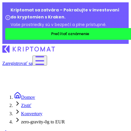
Kriptomat sa zatvára – Pokračujte v investovaní
do kryptomien s Kraken.
Vaše prostriedky sú v bezpečí a plne prístupné.
Prečítať oznámenie
Zaregistrovať sa
Domov
Zistiť
Konvertory
zero-gravity-0g to EUR