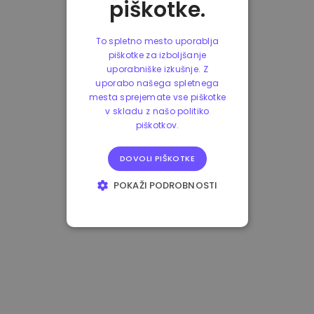
piškotke.
To spletno mesto uporablja
piškotke za izboljšanje
uporabniške izkušnje. Z
uporabo našega spletnega
mesta sprejemate vse piškotke
v skladu z našo politiko
piškotkov.
DOVOLI PIŠKOTKE
POKAŽI PODROBNOSTI
NUJNO POTREBNI
IZVEDBENI
CILJANJE
FUNKCIONALNOST