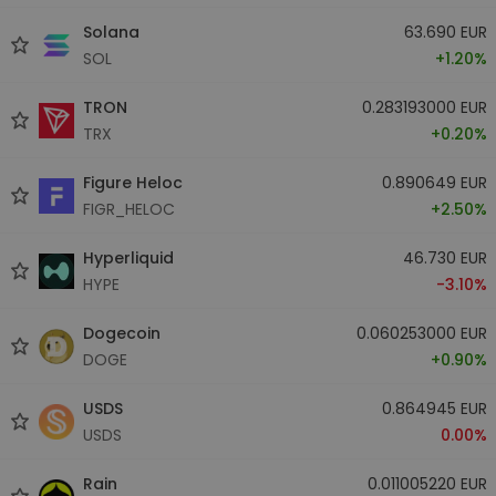
Solana
63.690 EUR
SOL
+1.20%
TRON
0.283193000 EUR
TRX
+0.20%
Figure Heloc
0.890649 EUR
FIGR_HELOC
+2.50%
Hyperliquid
46.730 EUR
HYPE
-3.10%
Dogecoin
0.060253000 EUR
DOGE
+0.90%
USDS
0.864945 EUR
USDS
0.00%
Rain
0.011005220 EUR