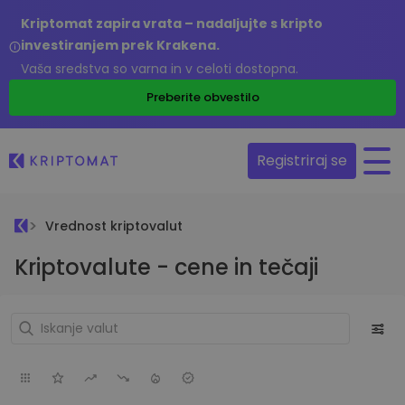
Kriptomat zapira vrata – nadaljujte s kripto
investiranjem prek Krakena.
Vaša sredstva so varna in v celoti dostopna.
Preberite obvestilo
Registriraj se
Vrednost kriptovalut
Kriptovalute - cene in tečaji