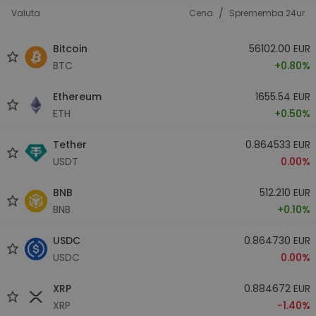
/
Valuta
Cena
Sprememba 24ur
Bitcoin
56102.00 EUR
BTC
+0.80%
Ethereum
1655.54 EUR
ETH
+0.50%
Tether
0.864533 EUR
USDT
0.00%
BNB
512.210 EUR
BNB
+0.10%
USDC
0.864730 EUR
USDC
0.00%
XRP
0.884672 EUR
XRP
-1.40%