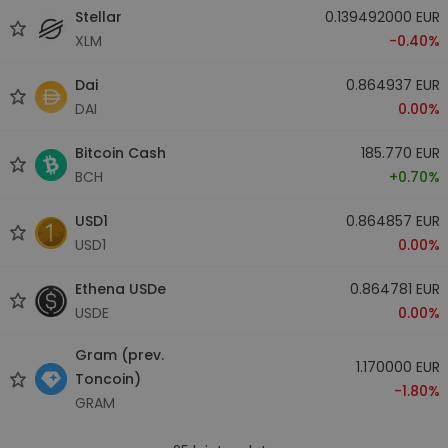
Stellar
0.139492000 EUR
XLM
-0.40%
Dai
0.864937 EUR
DAI
0.00%
Bitcoin Cash
185.770 EUR
BCH
+0.70%
USD1
0.864857 EUR
USD1
0.00%
Ethena USDe
0.864781 EUR
USDE
0.00%
Gram (prev.
1.170000 EUR
Toncoin)
-1.80%
GRAM