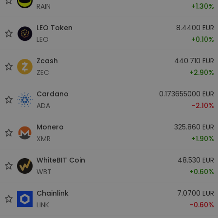
RAIN
+1.30%
LEO Token
8.4400 EUR
LEO
+0.10%
Zcash
440.710 EUR
ZEC
+2.90%
Cardano
0.173655000 EUR
ADA
-2.10%
Monero
325.860 EUR
XMR
+1.90%
WhiteBIT Coin
48.530 EUR
WBT
+0.60%
Chainlink
7.0700 EUR
LINK
-0.60%