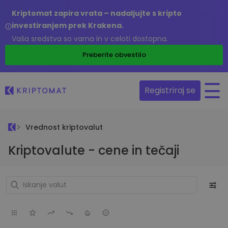
Kriptomat zapira vrata – nadaljujte s kripto
investiranjem prek Krakena.
Vaša sredstva so varna in v celoti dostopna.
Preberite obvestilo
Registriraj se
Vrednost kriptovalut
Kriptovalute - cene in tečaji