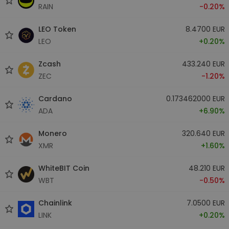
RAIN
-0.20%
LEO Token
8.4700 EUR
LEO
+0.20%
Zcash
433.240 EUR
ZEC
-1.20%
Cardano
0.173462000 EUR
ADA
+6.90%
Monero
320.640 EUR
XMR
+1.60%
WhiteBIT Coin
48.210 EUR
WBT
-0.50%
Chainlink
7.0500 EUR
LINK
+0.20%