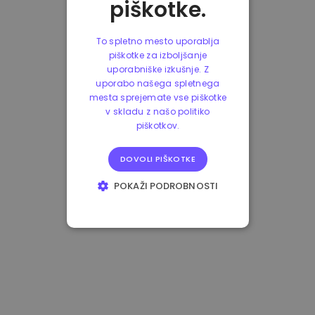
piškotke.
To spletno mesto uporablja
piškotke za izboljšanje
uporabniške izkušnje. Z
uporabo našega spletnega
mesta sprejemate vse piškotke
v skladu z našo politiko
piškotkov.
DOVOLI PIŠKOTKE
POKAŽI PODROBNOSTI
NUJNO POTREBNI
IZVEDBENI
CILJANJE
FUNKCIONALNOST