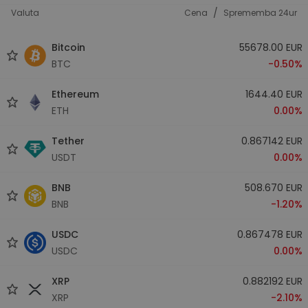
/
Valuta
Cena
Sprememba 24ur
Bitcoin
55678.00 EUR
BTC
-0.50%
Ethereum
1644.40 EUR
ETH
0.00%
Tether
0.867142 EUR
USDT
0.00%
BNB
508.670 EUR
BNB
-1.20%
USDC
0.867478 EUR
USDC
0.00%
XRP
0.882192 EUR
XRP
-2.10%