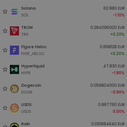
Solana
62.980 EUR
SOL
-1.10%
TRON
0.284096000 EUR
TRX
+0.20%
Figure Heloc
0.898128 EUR
FIGR_HELOC
+0.20%
Hyperliquid
47.830 EUR
HYPE
-1.90%
Dogecoin
0.059804000 EUR
DOGE
-0.90%
USDS
0.867760 EUR
USDS
0.00%
Rain
0.010884640 EUR