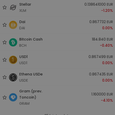
Stellar
0.138641000 EUR
XLM
-1.20%
Dai
0.867732 EUR
DAI
0.00%
Bitcoin Cash
184.840 EUR
BCH
-0.40%
USD1
0.867499 EUR
USD1
0.00%
Ethena USDe
0.867435 EUR
USDE
0.00%
Gram (prev.
1.160000 EUR
Toncoin)
-4.10%
GRAM