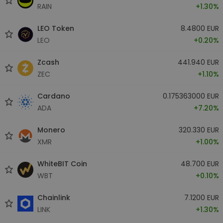
RAIN
+1.30%
LEO Token
8.4800 EUR
LEO
+0.20%
Zcash
441.940 EUR
ZEC
+1.10%
Cardano
0.175363000 EUR
ADA
+7.20%
Monero
320.330 EUR
XMR
+1.00%
WhiteBIT Coin
48.700 EUR
WBT
+0.10%
Chainlink
7.1200 EUR
LINK
+1.30%