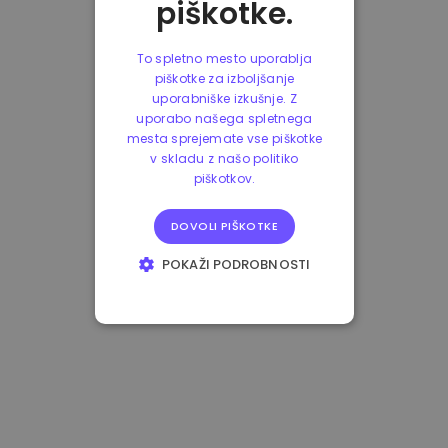
piškotke.
To spletno mesto uporablja
piškotke za izboljšanje
uporabniške izkušnje. Z
uporabo našega spletnega
mesta sprejemate vse piškotke
v skladu z našo politiko
piškotkov.
DOVOLI PIŠKOTKE
POKAŽI PODROBNOSTI
NUJNO POTREBNI
IZVEDBENI
CILJANJE
FUNKCIONALNOST