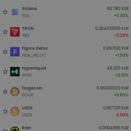
Solana
63.780 EUR
SOL
+0.30%
TRON
0.284031000 EUR
TRX
-0.20%
Figure Heloc
0.897510 EUR
FIGR_HELOC
+1.50%
Hyperliquid
49.230 EUR
HYPE
+2.10%
Dogecoin
0.060311000 EUR
DOGE
+0.60%
USDS
0.867291 EUR
USDS
0.00%
Rain
0.011041910 EUR