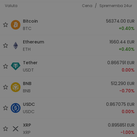
/
Valuta
Cena
Sprememba 24ur
Bitcoin
56374.00 EUR
BTC
+0.40%
Ethereum
1660.44 EUR
ETH
+0.40%
Tether
0.866791 EUR
USDT
0.00%
BNB
512.290 EUR
BNB
-0.70%
USDC
0.867075 EUR
USDC
0.00%
XRP
0.895851 EUR
XRP
-1.00%