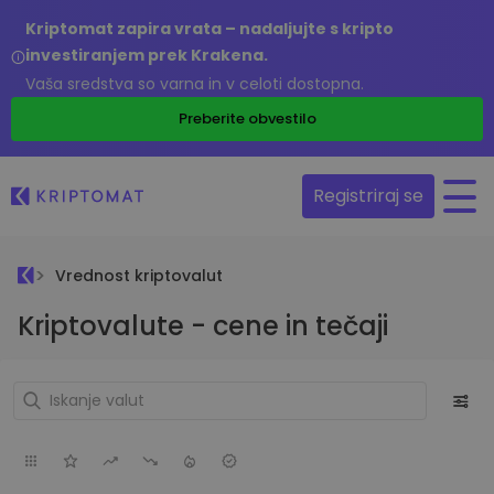
Kriptomat zapira vrata – nadaljujte s kripto
investiranjem prek Krakena.
Vaša sredstva so varna in v celoti dostopna.
Preberite obvestilo
Registriraj se
Vrednost kriptovalut
Kriptovalute - cene in tečaji