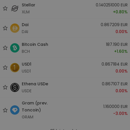
Stellar
0.140251000 EUR
XLM
+0.80%
Dai
0.867209 EUR
DAI
0.00%
Bitcoin Cash
187.190 EUR
BCH
+1.60%
USD1
0.867184 EUR
USD1
0.00%
Ethena USDe
0.867107 EUR
USDE
0.00%
Gram (prev.
1.160000 EUR
Toncoin)
-3.00%
GRAM