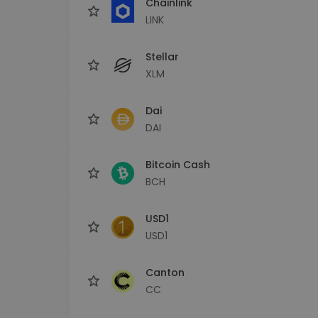
Chainlink
LINK
Stellar
XLM
Dai
DAI
Bitcoin Cash
BCH
USD1
USD1
Canton
CC