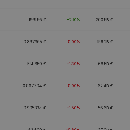
1661.56 €
+2.10%
200.5B €
0.867365 €
0.00%
159.2B €
514.650 €
-1.30%
68.5B €
0.867704 €
0.00%
62.4B €
0.905334 €
-1.50%
56.6B €
63.600 €
-0.80%
37.0B €