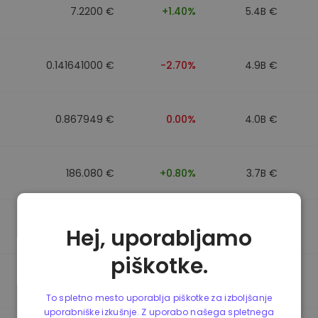
7.2200 €
+1.40%
5.4B €
0.141641000 €
-2.70%
4.9B €
0.867949 €
0.00%
4.0B €
186.080 €
+0.80%
3.7B €
0.867692 €
0.00%
3.5B €
Hej, uporabljamo
piškotke.
0.085773000 €
-5.40%
3.4B €
To spletno mesto uporablja piškotke za izboljšanje
uporabniške izkušnje. Z uporabo našega spletnega