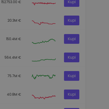
Kupi
152753.00 €
Kupi
20.3M €
Kupi
150.4M €
Kupi
564.4M €
Kupi
75.7M €
Kupi
40.8M €