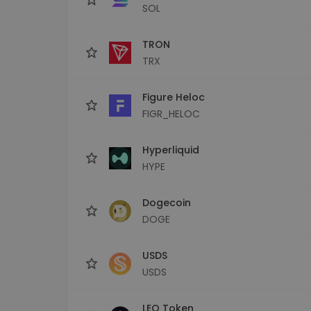
SOL
TRON
TRX
Figure Heloc
FIGR_HELOC
Hyperliquid
HYPE
Dogecoin
DOGE
USDS
USDS
LEO Token