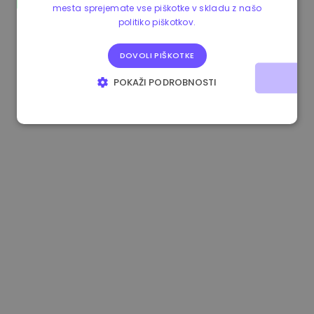
mesta sprejemate vse piškotke v skladu z našo
0.867648 €
0.00%
3.4B €
politiko piškotkov.
DOVOLI PIŠKOTKE
POKAŽI PODROBNOSTI
NUJNO POTREBNI
IZVEDBENI
CILJANJE
FUNKCIONALNOST