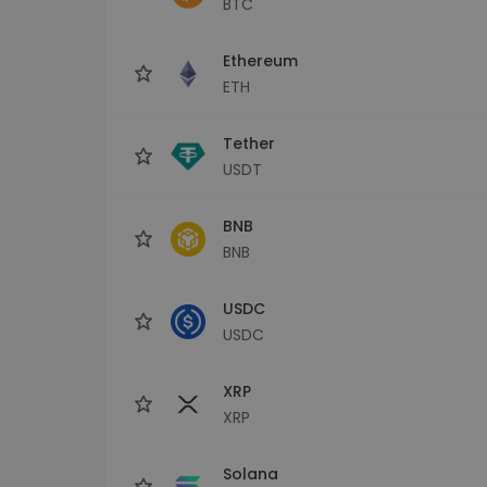
BTC
Raziskovalec naložb
Najdi svojo kripto strategijo
Ethereum
ETH
Tether
USDT
BNB
BNB
USDC
USDC
XRP
XRP
Solana