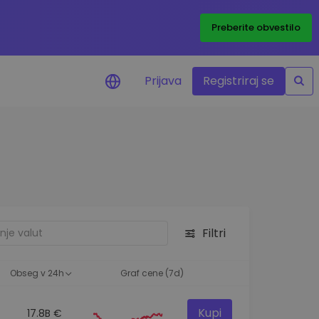
Preberite obvestilo
Prijava
Registriraj se
eni
ije o cenah vaših
ov
dstva
e priložnosti
Filtri
felja
i za optimalno
Obseg v 24h
Graf cene (7d)
Kupi
17.8B €