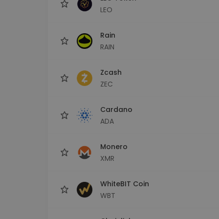
LEO
Rain
RAIN
Zcash
ZEC
Cardano
ADA
Monero
XMR
WhiteBIT Coin
WBT