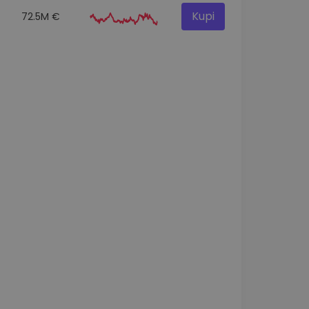
Kupi
72.5M €