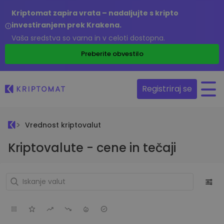
Kriptomat zapira vrata – nadaljujte s kripto
investiranjem prek Krakena.
Vaša sredstva so varna in v celoti dostopna.
Preberite obvestilo
Registriraj se
Vrednost kriptovalut
Kriptovalute - cene in tečaji