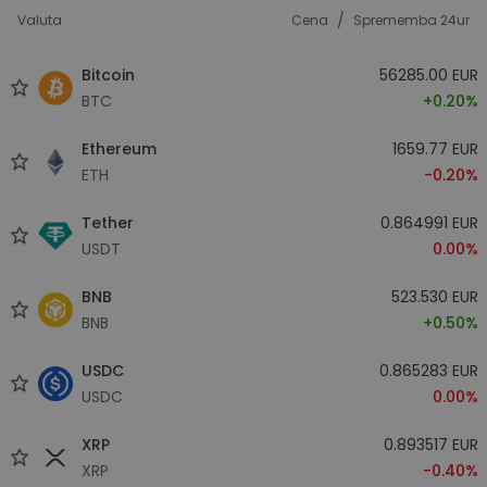
/
Valuta
Cena
Sprememba 24ur
Bitcoin
56285.00 EUR
BTC
+0.20%
Ethereum
1659.77 EUR
ETH
-0.20%
Tether
0.864991 EUR
USDT
0.00%
BNB
523.530 EUR
BNB
+0.50%
USDC
0.865283 EUR
USDC
0.00%
XRP
0.893517 EUR
XRP
-0.40%