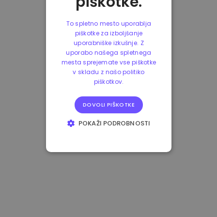
piškotke.
To spletno mesto uporablja
piškotke za izboljšanje
uporabniške izkušnje. Z
uporabo našega spletnega
mesta sprejemate vse piškotke
v skladu z našo politiko
piškotkov.
DOVOLI PIŠKOTKE
POKAŽI PODROBNOSTI
NUJNO POTREBNI
IZVEDBENI
CILJANJE
FUNKCIONALNOST