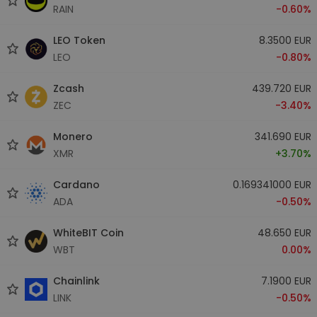
RAIN
-0.60%
LEO Token
8.3500 EUR
LEO
-0.80%
Zcash
439.720 EUR
ZEC
-3.40%
Monero
341.690 EUR
XMR
+3.70%
Cardano
0.169341000 EUR
ADA
-0.50%
WhiteBIT Coin
48.650 EUR
WBT
0.00%
Chainlink
7.1900 EUR
LINK
-0.50%