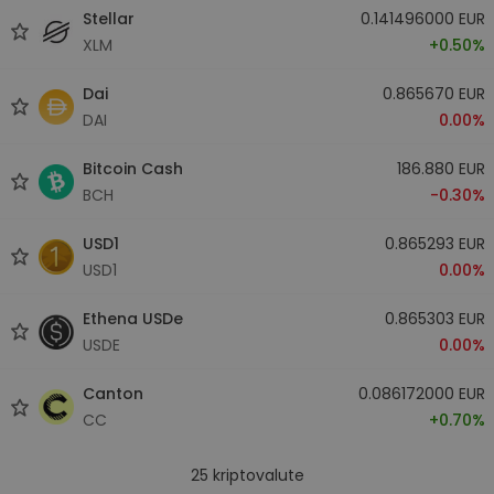
Stellar
0.141496000 EUR
XLM
+0.50%
Dai
0.865670 EUR
DAI
0.00%
Bitcoin Cash
186.880 EUR
BCH
-0.30%
USD1
0.865293 EUR
USD1
0.00%
Ethena USDe
0.865303 EUR
USDE
0.00%
Canton
0.086172000 EUR
CC
+0.70%
25
kriptovalute