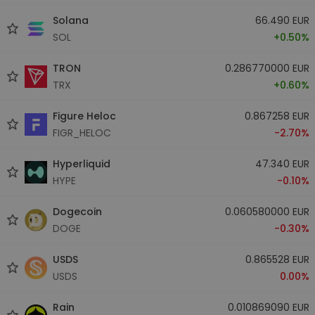
Solana
66.490 EUR
SOL
+0.50%
TRON
0.286770000 EUR
TRX
+0.60%
Figure Heloc
0.867258 EUR
FIGR_HELOC
-2.70%
Hyperliquid
47.340 EUR
HYPE
-0.10%
Dogecoin
0.060580000 EUR
DOGE
-0.30%
USDS
0.865528 EUR
USDS
0.00%
Rain
0.010869090 EUR