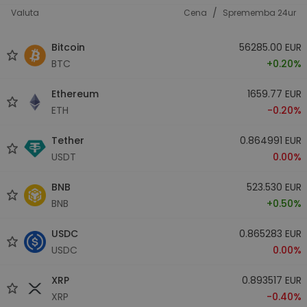
/
Valuta
Cena
Sprememba 24ur
Bitcoin
56285.00 EUR
BTC
+0.20%
Ethereum
1659.77 EUR
ETH
-0.20%
Tether
0.864991 EUR
USDT
0.00%
BNB
523.530 EUR
BNB
+0.50%
USDC
0.865283 EUR
USDC
0.00%
XRP
0.893517 EUR
XRP
-0.40%