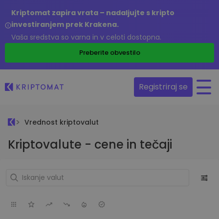
Kriptomat zapira vrata – nadaljujte s kripto
investiranjem prek Krakena.
Vaša sredstva so varna in v celoti dostopna.
Preberite obvestilo
Registriraj se
Vrednost kriptovalut
Kriptovalute - cene in tečaji