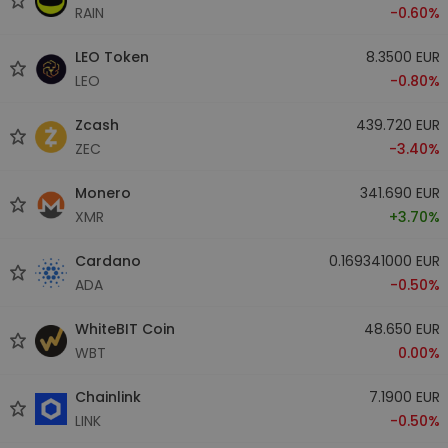
RAIN
-0.60%
LEO Token
8.3500 EUR
LEO
-0.80%
Zcash
439.720 EUR
ZEC
-3.40%
Monero
341.690 EUR
XMR
+3.70%
Cardano
0.169341000 EUR
ADA
-0.50%
WhiteBIT Coin
48.650 EUR
WBT
0.00%
Chainlink
7.1900 EUR
LINK
-0.50%