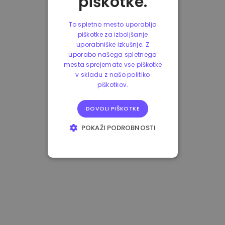
piškotke.
To spletno mesto uporablja
piškotke za izboljšanje
uporabniške izkušnje. Z
uporabo našega spletnega
mesta sprejemate vse piškotke
v skladu z našo politiko
piškotkov.
DOVOLI PIŠKOTKE
POKAŽI PODROBNOSTI
NUJNO POTREBNI
IZVEDBENI
CILJANJE
FUNKCIONALNOST