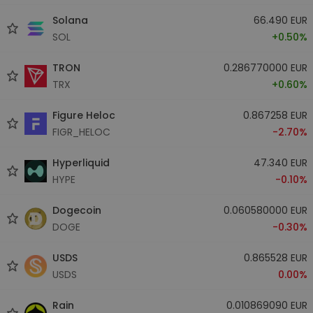
Solana
66.490 EUR
SOL
+0.50%
TRON
0.286770000 EUR
TRX
+0.60%
Figure Heloc
0.867258 EUR
FIGR_HELOC
-2.70%
Hyperliquid
47.340 EUR
HYPE
-0.10%
Dogecoin
0.060580000 EUR
DOGE
-0.30%
USDS
0.865528 EUR
USDS
0.00%
Rain
0.010869090 EUR