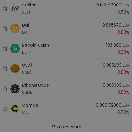
Stellar
0.141496000 EUR
XLM
+0.50%
Dai
0.865670 EUR
DAI
0.00%
Bitcoin Cash
186.880 EUR
BCH
-0.30%
USD1
0.865293 EUR
USD1
0.00%
Ethena USDe
0.865303 EUR
USDE
0.00%
Canton
0.086172000 EUR
CC
+0.70%
25
kriptovalute