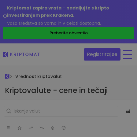
Kriptomat zapira vrata – nadaljujte s kripto
investiranjem prek Krakena.
Vaša sredstva so varna in v celoti dostopna.
Preberite obvestilo
Registriraj se
Vrednost kriptovalut
Kriptovalute - cene in tečaji