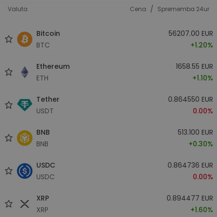
/
Valuta
Cena
Sprememba 24ur
Bitcoin
56207.00 EUR
BTC
+1.20%
Ethereum
1658.55 EUR
ETH
+1.10%
Tether
0.864550 EUR
USDT
0.00%
BNB
513.100 EUR
BNB
+0.30%
USDC
0.864736 EUR
USDC
0.00%
XRP
0.894477 EUR
XRP
+1.60%