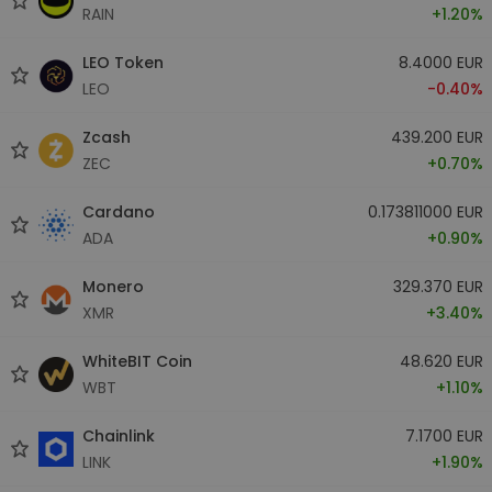
RAIN
+1.20%
LEO Token
8.4000 EUR
LEO
-0.40%
Zcash
439.200 EUR
ZEC
+0.70%
Cardano
0.173811000 EUR
ADA
+0.90%
Monero
329.370 EUR
XMR
+3.40%
WhiteBIT Coin
48.620 EUR
WBT
+1.10%
Chainlink
7.1700 EUR
LINK
+1.90%