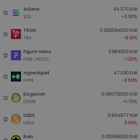
Solana
64.570 EUR
SOL
+2.90%
TRON
0.283094000 EUR
TRX
-0.10%
Figure Heloc
0.884503 EUR
FIGR_HELOC
-1.20%
Hyperliquid
47.030 EUR
HYPE
-2.50%
Dogecoin
0.060713000 EUR
DOGE
+1.70%
USDS
0.864877 EUR
USDS
0.00%
Rain
0.010988050 EUR