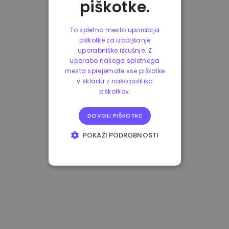
piškotke.
To spletno mesto uporablja
piškotke za izboljšanje
uporabniške izkušnje. Z
uporabo našega spletnega
mesta sprejemate vse piškotke
v skladu z našo politiko
piškotkov.
DOVOLI PIŠKOTKE
POKAŽI PODROBNOSTI
NUJNO POTREBNI
IZVEDBENI
CILJANJE
FUNKCIONALNOST