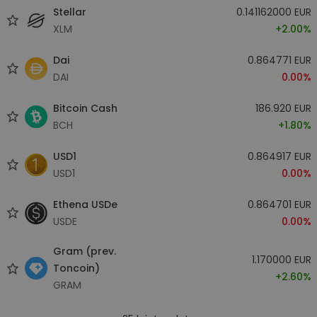
Stellar
0.141162000 EUR
XLM
+2.00%
Dai
0.864771 EUR
DAI
0.00%
Bitcoin Cash
186.920 EUR
BCH
+1.80%
USD1
0.864917 EUR
USD1
0.00%
Ethena USDe
0.864701 EUR
USDE
0.00%
Gram (prev.
1.170000 EUR
Toncoin)
+2.60%
GRAM