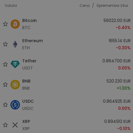
/
Valuta
Cena
Sprememba 24ur
Bitcoin
56022.00 EUR
BTC
-0.40%
Ethereum
1655.14 EUR
ETH
-0.30%
Tether
0.864700 EUR
USDT
0.00%
BNB
520.230 EUR
BNB
+1.30%
USDC
0.864925 EUR
USDC
0.00%
XRP
0.894912 EUR
XRP
-0.10%