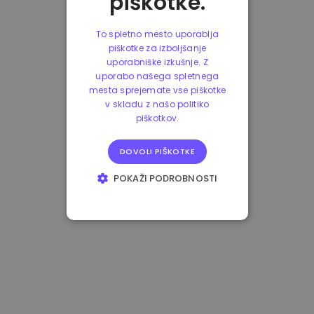
piškotke.
To spletno mesto uporablja
piškotke za izboljšanje
uporabniške izkušnje. Z
uporabo našega spletnega
mesta sprejemate vse piškotke
v skladu z našo politiko
piškotkov.
DOVOLI PIŠKOTKE
POKAŽI PODROBNOSTI
NUJNO POTREBNI
IZVEDBENI
CILJANJE
FUNKCIONALNOST