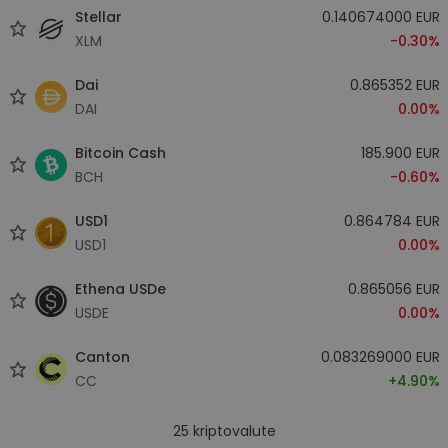
Stellar
0.140674000 EUR
XLM
-0.30%
Dai
0.865352 EUR
DAI
0.00%
Bitcoin Cash
185.900 EUR
BCH
-0.60%
USD1
0.864784 EUR
USD1
0.00%
Ethena USDe
0.865056 EUR
USDE
0.00%
Canton
0.083269000 EUR
CC
+4.90%
25
kriptovalute