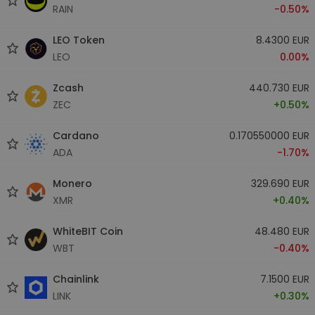
RAIN
-0.50%
LEO Token
8.4300 EUR
LEO
0.00%
Zcash
440.730 EUR
ZEC
+0.50%
Cardano
0.170550000 EUR
ADA
-1.70%
Monero
329.690 EUR
XMR
+0.40%
WhiteBIT Coin
48.480 EUR
WBT
-0.40%
Chainlink
7.1500 EUR
LINK
+0.30%