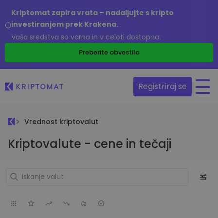
Kriptomat zapira vrata – nadaljujte s kripto
investiranjem prek Krakena.
Vaša sredstva so varna in v celoti dostopna.
Preberite obvestilo
Registriraj se
Vrednost kriptovalut
Kriptovalute - cene in tečaji