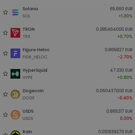
Solana
65.660 EUR
SOL
+1.30%
TRON
0.285464000 EUR
TRX
+0.70%
Figure Heloc
0.865827 EUR
FIGR_HELOC
-2.70%
Hyperliquid
47.330 EUR
HYPE
+0.80%
Dogecoin
0.060437000 EUR
DOGE
-0.40%
USDS
0.865217 EUR
USDS
0.00%
Rain
0.010939270 EUR