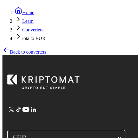
Home
Learn
Converters
iota to EUR
Back to converters
€ EUR