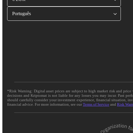
Português
*Risk Warning: Digital asset prices are subject to high market risk and pric
decisions and Kriptomat is not liable for any losses you may incur. Past per
should carefully consider your investment experience, financial situation, in
financial advice. For more information, see our
Terms of Service
and
Risk War