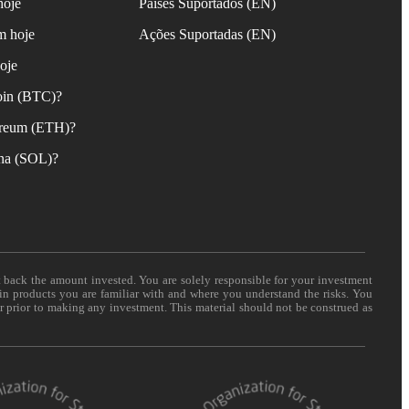
hoje
Países Suportados (EN)
m hoje
Ações Suportadas (EN)
oje
oin (BTC)?
reum (ETH)?
na (SOL)?
t back the amount invested. You are solely responsible for your investment
 in products you are familiar with and where you understand the risks. You
er prior to making any investment. This material should not be construed as