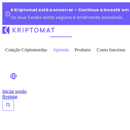
A Kriptomat está a encerrar – Continue a investir e
Os seus fundos estão seguros e totalmente acessíveis.
Cotação Criptomoedas
Aprenda
Produtos
Como funciona
Iniciar sessão
Registar