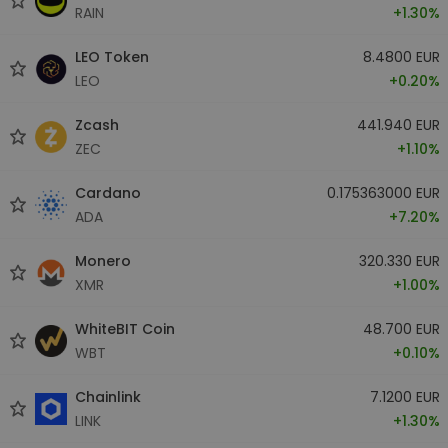
RAIN
+1.30%
LEO Token
8.4800 EUR
LEO
+0.20%
Zcash
441.940 EUR
ZEC
+1.10%
Cardano
0.175363000 EUR
ADA
+7.20%
Monero
320.330 EUR
XMR
+1.00%
WhiteBIT Coin
48.700 EUR
WBT
+0.10%
Chainlink
7.1200 EUR
LINK
+1.30%