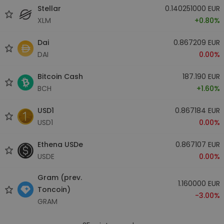
Stellar
0.140251000 EUR
XLM
+0.80%
Dai
0.867209 EUR
DAI
0.00%
Bitcoin Cash
187.190 EUR
BCH
+1.60%
USD1
0.867184 EUR
USD1
0.00%
Ethena USDe
0.867107 EUR
USDE
0.00%
Gram (prev.
1.160000 EUR
Toncoin)
-3.00%
GRAM