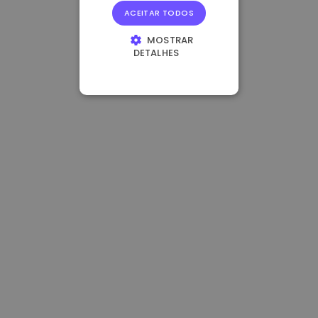
ACEITAR TODOS
MOSTRAR
DETALHES
ESTRITAMENTE
NECESSÁRIOS
DESEMPENHO
DIRECIONAMENTO
FUNCIONALIDADE