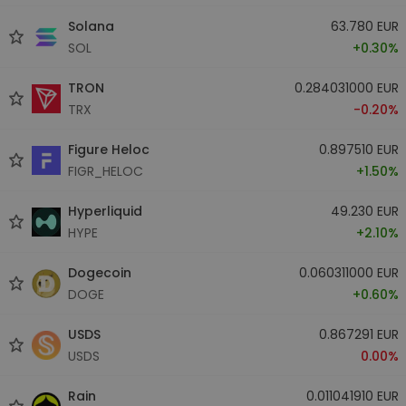
Solana
63.780 EUR
SOL
+0.30%
TRON
0.284031000 EUR
TRX
-0.20%
Figure Heloc
0.897510 EUR
FIGR_HELOC
+1.50%
Hyperliquid
49.230 EUR
HYPE
+2.10%
Dogecoin
0.060311000 EUR
DOGE
+0.60%
USDS
0.867291 EUR
USDS
0.00%
Rain
0.011041910 EUR