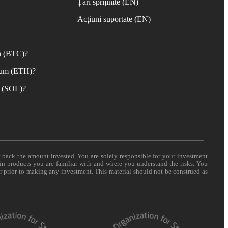
Țări sprijinite (EN)
Acțiuni suportate (EN)
n (BTC)?
eum (ETH)?
 (SOL)?
t back the amount invested. You are solely responsible for your investment
 in products you are familiar with and where you understand the risks. You
er prior to making any investment. This material should not be construed as