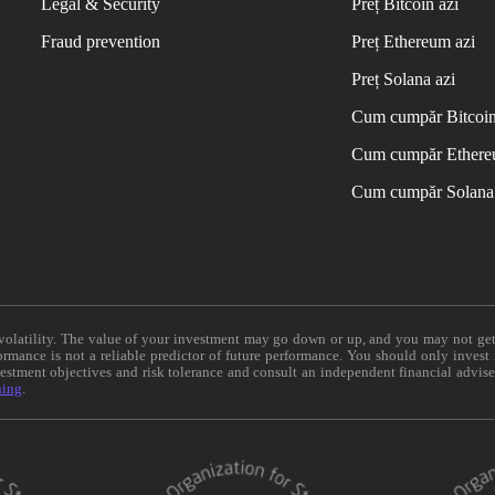
Legal & Security
Preț Bitcoin azi
Fraud prevention
Preț Ethereum azi
Preț Solana azi
Cum cumpăr Bitcoi
Cum cumpăr Ether
Cum cumpăr Solana
e volatility. The value of your investment may go down or up, and you may not ge
formance is not a reliable predictor of future performance. You should only invest
vestment objectives and risk tolerance and consult an independent financial advis
ning
.