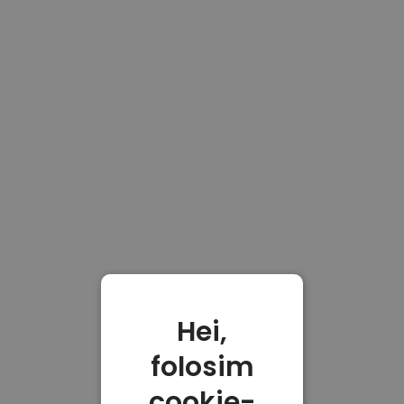
Hei,
folosim
cookie-