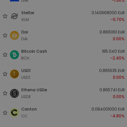
LINK
-1.50%
Stellar
0.140668000 EUR
XLM
-0.70%
Dai
0.866061 EUR
DAI
0.00%
Bitcoin Cash
185.040 EUR
BCH
-2.40%
USD1
0.865535 EUR
USD1
0.00%
Ethena USDe
0.865741 EUR
USDE
0.00%
Canton
0.084001000 EUR
CC
-4.80%