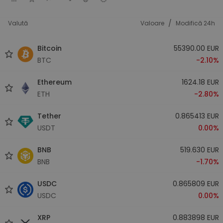
/
Valută
Valoare
Modifică 24h
Bitcoin
55390.00 EUR
BTC
-2.10%
Ethereum
1624.18 EUR
ETH
-2.80%
Tether
0.865413 EUR
USDT
0.00%
BNB
519.630 EUR
BNB
-1.70%
USDC
0.865809 EUR
USDC
0.00%
XRP
0.883898 EUR