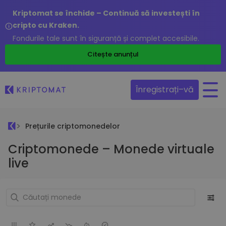
Kriptomat se închide – Continuă să investești în
cripto cu Kraken.
Fondurile tale sunt în siguranță și complet accesibile.
Citește anunțul
Înregistrați–vă
Prețurile criptomonedelor
Criptomonede – Monede virtuale
live