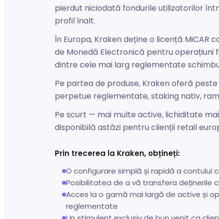
pierdut niciodată fondurile utilizatorilor în
profil înalt.
În Europa, Kraken deține o licență MiCAR ca
de Monedă Electronică pentru operațiuni fi
dintre cele mai larg reglementate schimbur
Pe partea de produse, Kraken oferă peste 6
perpetue reglementate, staking nativ, rampe
Pe scurt — mai multe active, lichiditate m
disponibilă astăzi pentru clienții retail euro
Prin trecerea la Kraken, obțineți:
O configurare simplă și rapidă a contului 
Posibilitatea de a vă transfera deținerile 
Acces la o gamă mai largă de active și opți
reglementate
Un stimulent exclusiv de bun venit ca clien