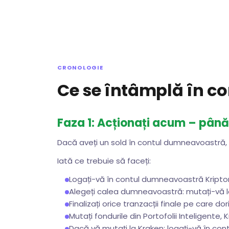
CRONOLOGIE
Ce se întâmplă în c
Faza 1: Acționați acum – până
Dacă aveți un sold în contul dumneavoastră, 
Iată ce trebuie să faceți:
Logați-vă în contul dumneavoastră Kriptoma
Alegeți calea dumneavoastră: mutați-vă la
Finalizați orice tranzacții finale pe care dori
Mutați fondurile din Portofolii Inteligente,
Dacă vă mutați la Kraken: logați-vă în cont