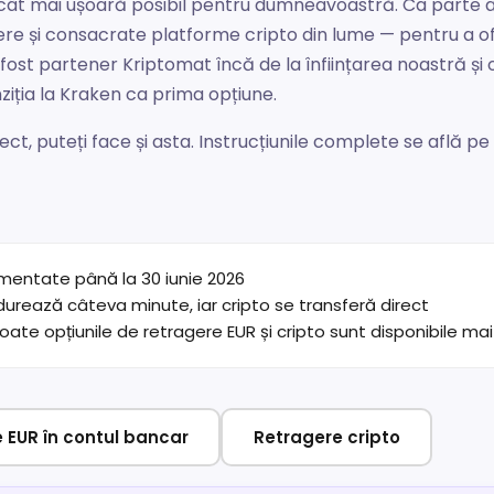
cât mai ușoară posibil pentru dumneavoastră. Ca parte a 
re și consacrate platforme cripto din lume — pentru a ofe
fost partener Kriptomat încă de la înființarea noastră și
ziția la Kraken ca prima opțiune.
ect, puteți face și asta. Instrucțiunile complete se află p
ementate până la 30 iunie 2026
urează câteva minute, iar cripto se transferă direct
oate opțiunile de retragere EUR și cripto sunt disponibile mai
 EUR în contul bancar
Retragere cripto