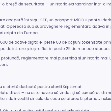
tr-o breșă de securitate — un istoric extraordinar într-o in
re acoperă întregul SEE, un pașaport MiFID II pentru deriv
at. Operează sub supraveghere reglementară activă în pes
i cripto din Europa.
00 de active digitale, peste 60 de acțiuni tokenizate pri
 de intrare și ieșire fiat în peste 25 de monede și acces 
ai profundă, reglementare mai puternică și un istoric ma
peni.
cu o ofertă dedicată pentru clienții Kriptomat
cripto direct — nu este nevoie să vindeți și să cumpărați din 
uni de investiții dincolo de ceea ce oferea Kriptomat, inclus
t Kriptomat — disponibil pentru conturile eligibile