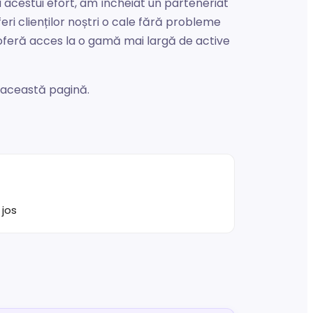
acestui efort, am încheiat un parteneriat
ri clienților noștri o cale fără probleme
 oferă acces la o gamă mai largă de active
e această pagină.
 jos