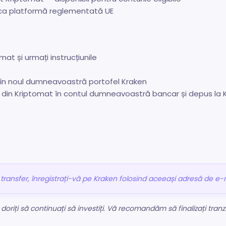
ca platformă reglementată UE
t și urmați instrucțiunile
t în noul dumneavoastră portofel Kraken
 din Kriptomat în contul dumneavoastră bancar și depus la 
transfer, înregistrați-vă pe Kraken folosind aceeași adresă de e-m
riți să continuați să investiți. Vă recomandăm să finalizați tranzi