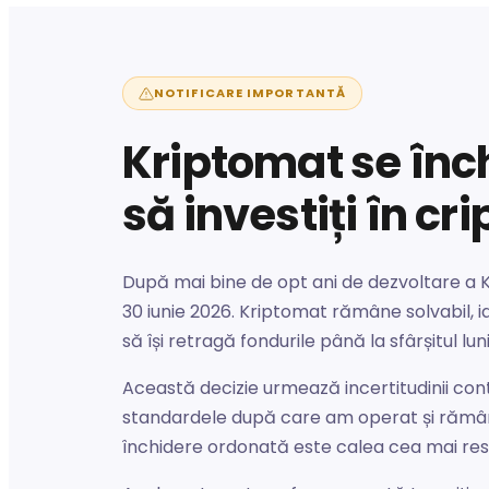
NOTIFICARE IMPORTANTĂ
Kriptomat se înc
să investiți în cr
După mai bine de opt ani de dezvoltare a Kr
30 iunie 2026. Kriptomat rămâne solvabil, iar
să își retragă fondurile până la sfârșitul lunii
Această decizie urmează incertitudinii cont
standardele după care am operat și rămâne
închidere ordonată este calea cea mai re