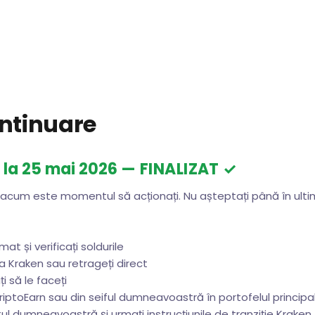
ontinuare
 la 25 mai 2026
— FINALIZAT ✓
acum este momentul să acționați. Nu așteptați până în ultim
t și verificați soldurile
 Kraken sau retrageți direct
ți să le faceți
 KriptoEarn sau din seiful dumneavoastră în portofelul principa
ul dumneavoastră și urmați instrucțiunile de tranziție Kraken