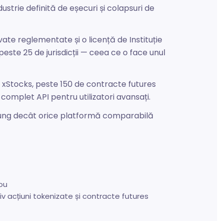
dustrie definită de eșecuri și colapsuri de
ate reglementate și o licență de Instituție
te 25 de jurisdicții — ceea ce o face unul
n xStocks, peste 150 de contracte futures
complet API pentru utilizatori avansați.
i lung decât orice platformă comparabilă
nou
iv acțiuni tokenizate și contracte futures