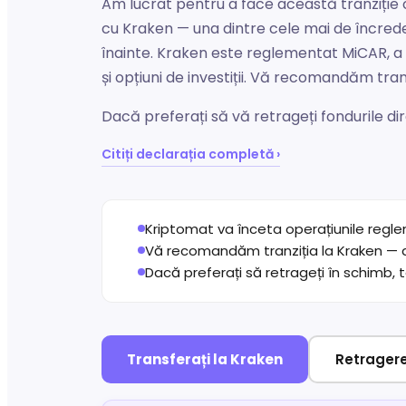
Am lucrat pentru a face această tranziție 
cu Kraken — una dintre cele mai de încrede
înainte. Kraken este reglementat MiCAR, a 
și opțiuni de investiții. Vă recomandăm tran
Dacă preferați să vă retrageți fondurile dir
Citiți declarația completă ›
Kriptomat va înceta operațiunile regl
Vă recomandăm tranziția la Kraken — d
Dacă preferați să retrageți în schimb, t
Transferați la Kraken
Retragere