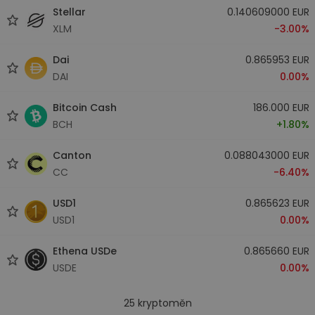
Stellar
0.140609000 EUR
XLM
-3.00%
Dai
0.865953 EUR
DAI
0.00%
Bitcoin Cash
186.000 EUR
BCH
+1.80%
Canton
0.088043000 EUR
CC
-6.40%
USD1
0.865623 EUR
USD1
0.00%
Ethena USDe
0.865660 EUR
USDE
0.00%
25
kryptoměn