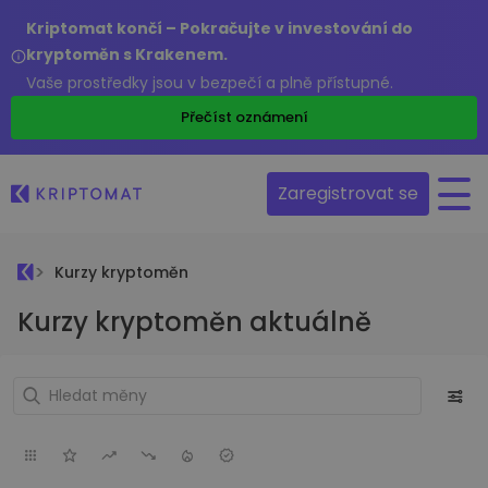
Kriptomat končí – Pokračujte v investování do
kryptoměn s Krakenem.
Vaše prostředky jsou v bezpečí a plně přístupné.
Přečíst oznámení
Zaregistrovat se
Kurzy kryptoměn
Kurzy kryptoměn aktuálně