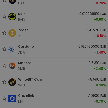
LEO
-0.20%
Rain
0.010888810 EUR
RAIN
+0.90%
Zcash
441.570 EUR
ZEC
-0.10%
Cardano
0.162760000 EUR
ADA
-1.40%
Monero
315.310 EUR
XMR
+2.40%
WhiteBIT Coin
48.590 EUR
WBT
+0.90%
Chainlink
7.0900 EUR
LINK
+0.70%