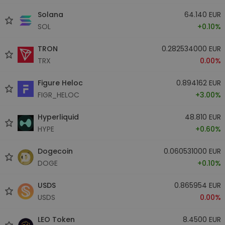
Solana
64.140 EUR
SOL
+0.10%
TRON
0.282534000 EUR
TRX
0.00%
Figure Heloc
0.894162 EUR
FIGR_HELOC
+3.00%
Hyperliquid
48.810 EUR
HYPE
+0.60%
Dogecoin
0.060531000 EUR
DOGE
+0.10%
USDS
0.865954 EUR
USDS
0.00%
LEO Token
8.4500 EUR