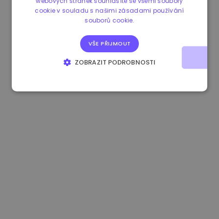
webových stránek souhlasíte se všemi soubory
cookie v souladu s našimi zásadami používání
0.867648 €
0.00%
3.4B €
souborů cookie.
VŠE PŘIJMOUT
ZOBRAZIT PODROBNOSTI
NEZBYTNĚ NUTNÉ SOUBORY
VÝKONOVÉ SOUBORY
SOUBORY CÍLENÍ
FUNKČNÍ SOUBORY