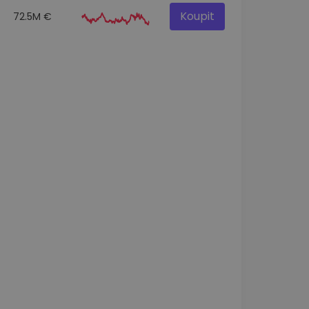
Koupit
72.5M €