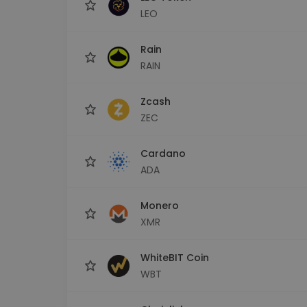
LEO
Rain
RAIN
Zcash
ZEC
Cardano
ADA
Monero
XMR
WhiteBIT Coin
WBT