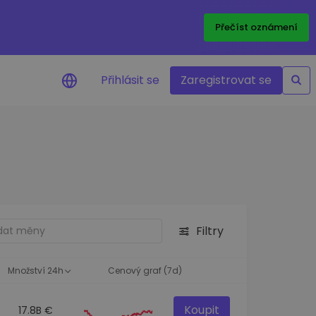
Přečíst oznámení
Přihlásit se
Zaregistrovat se
nění na cenu
ace cen vašich oblíbených
v reálném čase
e aktiva
nvestiční příležitosti
Filtry
a portfolia
oznatky pro ideální
st
Množství 24h
Cenový graf (7d)
Koupit
17.8B €