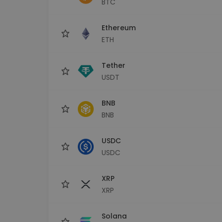
BTC
Průzkumník investic
Najdi svou krypto strategii
Ethereum
ETH
Tether
USDT
BNB
BNB
USDC
USDC
XRP
XRP
Solana