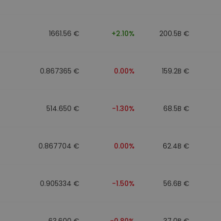
1661.56 €
+2.10%
200.5B €
0.867365 €
0.00%
159.2B €
514.650 €
-1.30%
68.5B €
0.867704 €
0.00%
62.4B €
0.905334 €
-1.50%
56.6B €
63.600 €
-0.80%
37.0B €