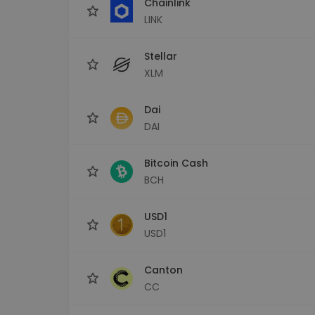
Chainlink
LINK
Stellar
XLM
Dai
DAI
Bitcoin Cash
BCH
USD1
USD1
Canton
CC