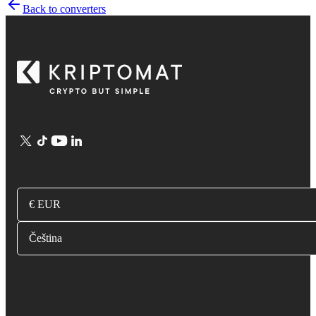
Back to converters
€ EUR
Čeština