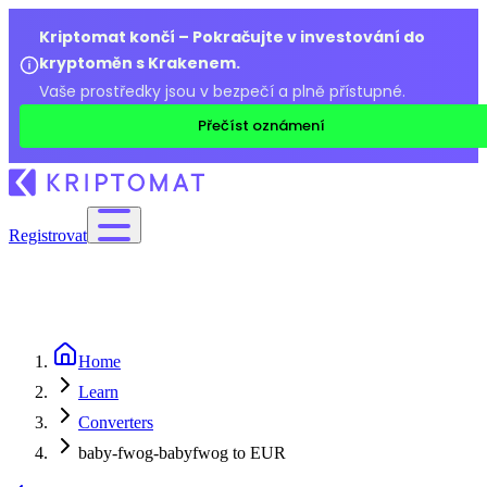
Kriptomat končí – Pokračujte v investování do
kryptoměn s Krakenem.
Vaše prostředky jsou v bezpečí a plně přístupné.
Přečíst oznámení
Registrovat
Home
Learn
Converters
baby-fwog-babyfwog to EUR