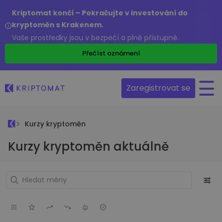
Kriptomat končí – Pokračujte v investování do
kryptoměn s Krakenem.
Vaše prostředky jsou v bezpečí a plně přístupné.
Přečíst oznámení
Zaregistrovat se
Kurzy kryptoměn
Kurzy kryptoměn aktuálně