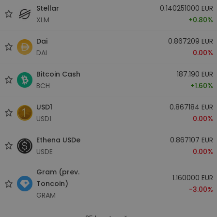
Stellar
0.140251000 EUR
XLM
+0.80%
Dai
0.867209 EUR
DAI
0.00%
Bitcoin Cash
187.190 EUR
BCH
+1.60%
USD1
0.867184 EUR
USD1
0.00%
Ethena USDe
0.867107 EUR
USDE
0.00%
Gram (prev.
1.160000 EUR
Toncoin)
-3.00%
GRAM