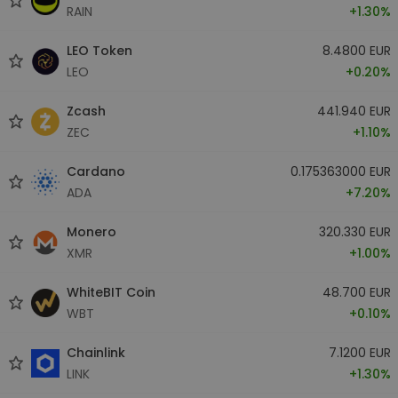
RAIN
+1.30%
LEO Token
8.4800 EUR
LEO
+0.20%
Zcash
441.940 EUR
ZEC
+1.10%
Cardano
0.175363000 EUR
ADA
+7.20%
Monero
320.330 EUR
XMR
+1.00%
WhiteBIT Coin
48.700 EUR
WBT
+0.10%
Chainlink
7.1200 EUR
LINK
+1.30%