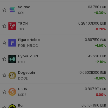
Solana
63.780 EUR
SOL
+0.30%
TRON
0.284031000 EUR
TRX
-0.20%
Figure Heloc
0.897510 EUR
FIGR_HELOC
+1.50%
Hyperliquid
49.230 EUR
HYPE
+2.10%
Dogecoin
0.060311000 EUR
DOGE
+0.60%
USDS
0.867291 EUR
USDS
0.00%
Rain
0.011041910 EUR