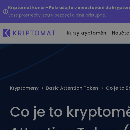
Kriptomat končí – Pokračujte v investování do krypt
Vaše prostředky jsou v bezpečí a plně přístupné.
Kurzy kryptoměn
Naučte
Ne
Všechny ceny
Kupte a prodejte k
No
Přes 300 kryptoměn
Kupujte přes 300 kryp
Kd
Hlavní vítězové a poražení
Směňte krypto
10
Kryptomeny
>
Basic Attention Token
>
Co je to B
Najděte investiční příležitosti
Přes 1000 párových mo
..
Inteligentní portfol
Co je to kryptom
Chytrý způsob investo
Kriptomat peněže
Bezpečná a jednoduch
peněženka