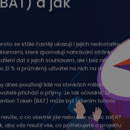
BAT) a jak
c
egii
roto se stále častěji ukazují i jejich nedostatky.
reklamami, které zpomalují nahrávání stránky a
ílení dat s jejich souhlasem, ale i bez něj.
o 21 % a průměrný uživatel na nich na datech
y dnes používají lidé na stovkách milionů
vatelé přichází o příjmy. Je tak očividné, že
tention Token (BAT) může být řešením tohoto
 nevíte, o co vlastně jde nebo kde vůbec začít?
, aby vás naučil vše, co potřebujete o projektu