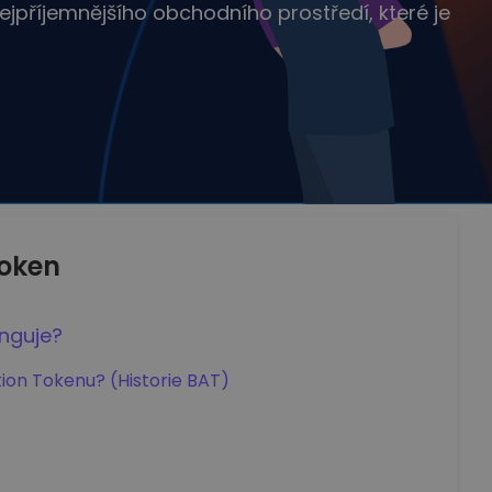
nejpříjemnějšího obchodního prostředí, které je
Token
unguje?
ion Tokenu? (Historie BAT)