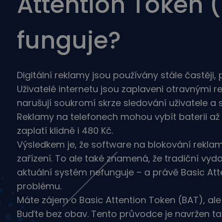
Attention Token (
Průzkumník investi
Najdi svou krypto strat
funguje?
Digitální reklamy jsou používány stále častěji, p
Uživatelé internetu jsou zaplaveni otravnými 
narušují soukromí skrze sledování uživatele a sd
Reklamy na telefonech mohou vybít baterii až 
zaplatí klidně i 480 Kč.
Výsledkem je, že software na blokování reklam
zařízení. To ale také znamená, že tradiční vyda
aktuální systém nefunguje – a právě Basic At
problému.
Máte zájem o Basic Attention Token (BAT), ale
Buďte bez obav. Tento průvodce je navržen tak