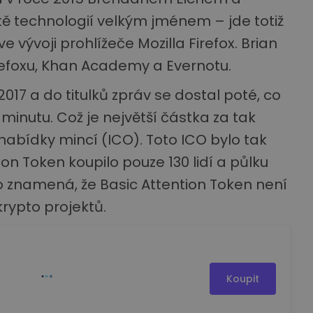
ě technologií velkým jménem – jde totiž
e vývoji prohlížeče Mozilla Firefox. Brian
Firefoxu, Khan Academy a Evernotu.
017 a do titulků zpráv se dostal poté, co
 minutu. Což je největší částka za tak
abídky mincí (ICO). Toto ICO bylo tak
on Token koupilo pouze 130 lidí a půlku
To znamená, že Basic Attention Token není
rypto projektů.
Koupit