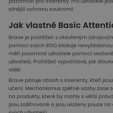
pozornost pro inzerenty. Pro uživatele js
silnější ochranu soukromí.
Jak vlastně Basic Attent
Brave je prohlížeč s otevřeným zdrojov
pomocí svých štítů blokuje nevyžádanou
měří pozornost uživatele pomocí vestavě
uživatelů. Prohlížeč vypočítává, jak dlouho
viděl.
Brave páruje obsah s inzerenty, kteří jso
učení. Mechanismus zpětné vazby zase zaj
na produkty, které by mohly s větší prav
jsou zašifrované a jsou uloženy pouze na 
svých uživatelů.