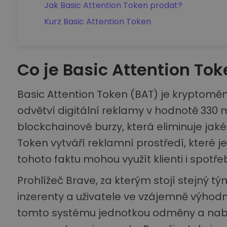
Jak Basic Attention Token prodat?
Kurz Basic Attention Token
Co je Basic Attention Tok
Basic Attention Token (BAT) je kryptoměn
odvětví digitální reklamy v hodnotě 330 m
blockchainové burzy, která eliminuje jakék
Token vytváří reklamní prostředí, které j
tohoto faktu mohou využít klienti i spotřeb
Prohlížeč Brave, za kterým stojí stejný t
inzerenty a uživatele ve vzájemně výhod
tomto systému jednotkou odměny a nabízí 