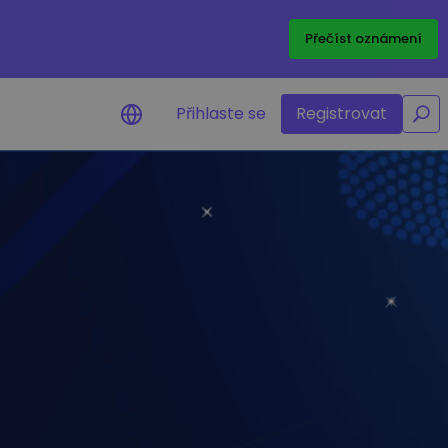
/
Přečíst oznámení
Přihlaste se
Registrovat
zornění na cenu
alizace cen vašich oblíbených
nů v reálném čase
evte aktiva
te investiční příležitosti
lýza portfolia
ré poznatky pro ideální
nnost