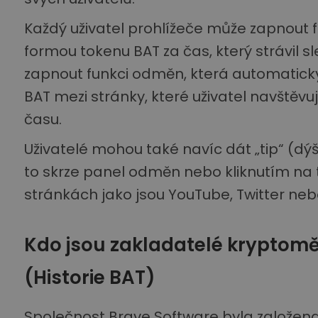
Každý uživatel prohlížeče může zapnout 
formou tokenu BAT za čas, který strávil
zapnout funkci odměn, která automaticky
BAT mezi stránky, které uživatel navštěv
času.
Uživatelé mohou také navíc dát „tip“ (d
to skrze panel odměn nebo kliknutím na tla
stránkách jako jsou YouTube, Twitter neb
Kdo jsou zakladatelé kryptomě
(Historie BAT)
Společnost Brave Software byla založen