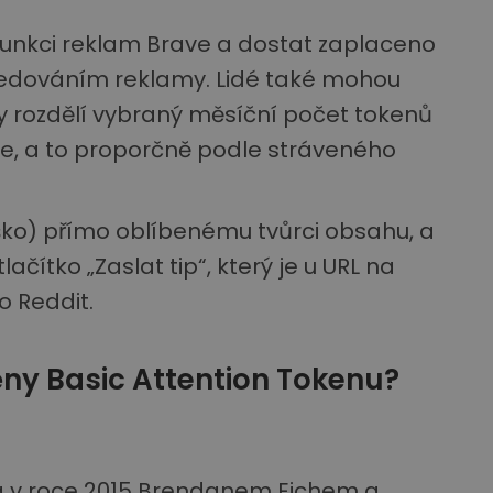
funkci reklam Brave a dostat zaplaceno
 sledováním reklamy. Lidé také mohou
 rozdělí vybraný měsíční počet tokenů
uje, a to proporčně podle stráveného
ýško) přímo oblíbenému tvůrci obsahu, a
čítko „Zaslat tip“, který je u URL na
o Reddit.
ny Basic Attention Tokenu?
a v roce 2015 Brendanem Eichem a