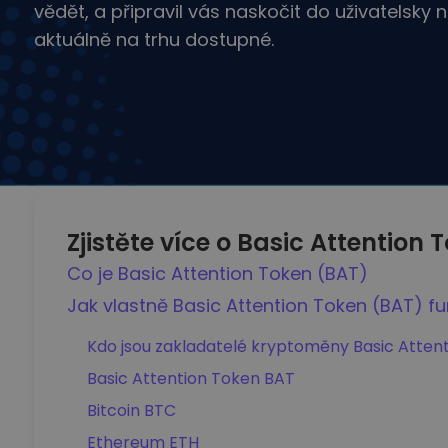
vědět, a připravil vás naskočit do uživatelsky 
aktuálně na trhu dostupné.
Zjistěte více o Basic Attention 
Co je Basic Attention Token (BAT)
Jak vlastně Basic Attention Token (BAT) f
Kdo jsou zakladatelé kryptoměny Basic Attent
Basic Attention Token BAT
Bitcoin BTC
Ethereum ETH