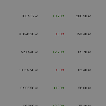
1664.52 €
+0.20%
200.9B €
0.864520 €
0.00%
158.4B €
523.440 €
+2.20%
69.7B €
0.864741 €
0.00%
62.4B €
0.905158 €
+1.90%
56.6B €
66.060 €
+3.30%
38.4B €