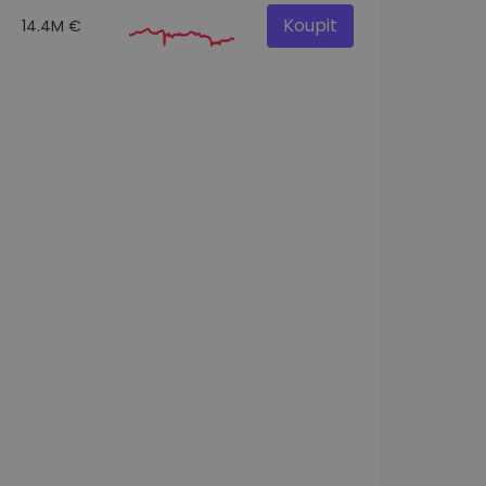
Koupit
14.4M €