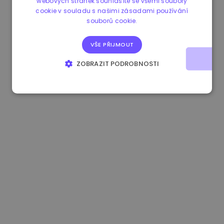
webových stránek souhlasíte se všemi soubory
cookie v souladu s našimi zásadami používání
1.180000 €
+1.50%
3.2B €
souborů cookie.
VŠE PŘIJMOUT
ZOBRAZIT PODROBNOSTI
NEZBYTNĚ NUTNÉ SOUBORY
VÝKONOVÉ SOUBORY
SOUBORY CÍLENÍ
FUNKČNÍ SOUBORY