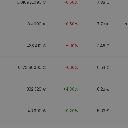
0.010932090 €
-0.60%
7.8B €
8.4000 €
-0.50%
7.7B €
4
438.410 €
-1.10%
7.4B €
0.173186000 €
-0.10%
6.5B €
332.320 €
+4.30%
6.2B €
48.690 €
+0.20%
5.8B €