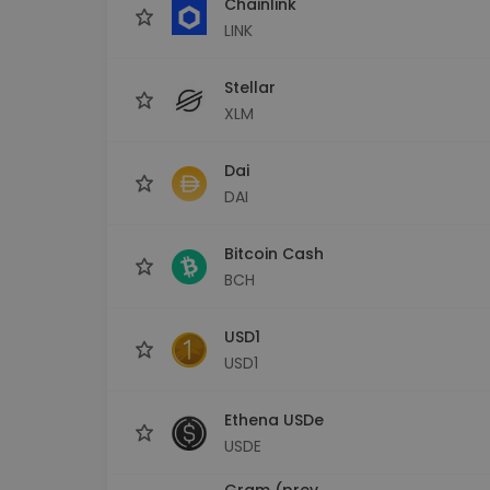
Chainlink
LINK
Stellar
XLM
Dai
DAI
Bitcoin Cash
BCH
USD1
USD1
Ethena USDe
USDE
Gram (prev.