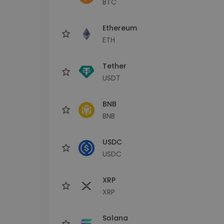
BTC
Průzkumník investic
Najdi svou krypto strategii
Ethereum
ETH
Tether
USDT
BNB
BNB
USDC
USDC
XRP
XRP
Solana