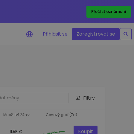
Přečíst oznámení
Přihlásit se
Zaregistrovat se
nění na cenu
ace cen vašich oblíbených
v reálném čase
e aktiva
nvestiční příležitosti
Filtry
a portfolia
oznatky pro ideální
st
Množství 24h
Cenový graf (7d)
Koupit
11.5B €