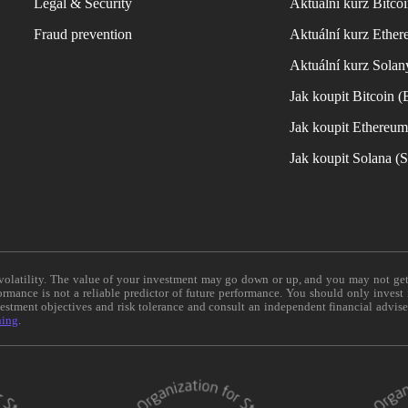
Legal & Security
Aktuální kurz Bitco
Fraud prevention
Aktuální kurz Ether
Aktuální kurz Solan
Jak koupit Bitcoin 
Jak koupit Ethereu
Jak koupit Solana 
e volatility. The value of your investment may go down or up, and you may not ge
formance is not a reliable predictor of future performance. You should only invest
vestment objectives and risk tolerance and consult an independent financial advis
ning
.