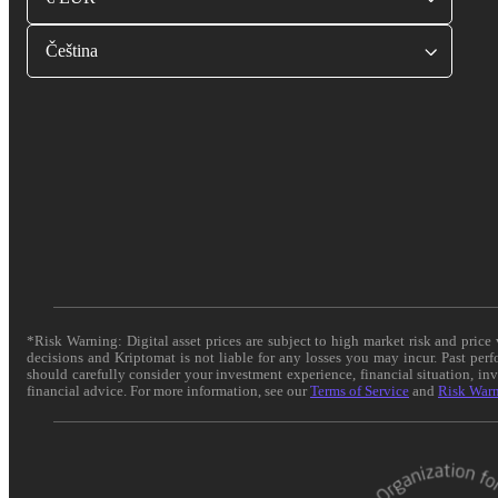
Čeština
*Risk Warning: Digital asset prices are subject to high market risk and pric
decisions and Kriptomat is not liable for any losses you may incur. Past per
should carefully consider your investment experience, financial situation, in
financial advice. For more information, see our
Terms of Service
and
Risk War