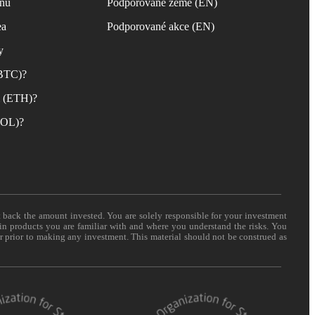
inu
Podporované země (EN)
ea
Podporované akce (EN)
y
(BTC)?
m (ETH)?
(SOL)?
t back the amount invested. You are solely responsible for your investment
 in products you are familiar with and where you understand the risks. You
er prior to making any investment. This material should not be construed as