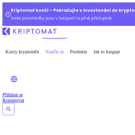
Kriptomat končí – Pokračujte v investování do kryp
Vaše prostředky jsou v bezpečí a plně přístupné.
Kurzy kryptoměn
Naučte se
Produkty
Jak to funguje
Přihlásit se
Registrovat