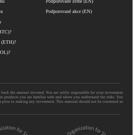
inu
Podporované země (EN)
ea
Podporované akce (EN)
y
(BTC)?
m (ETH)?
(SOL)?
t back the amount invested. You are solely responsible for your investment
 in products you are familiar with and where you understand the risks. You
er prior to making any investment. This material should not be construed as