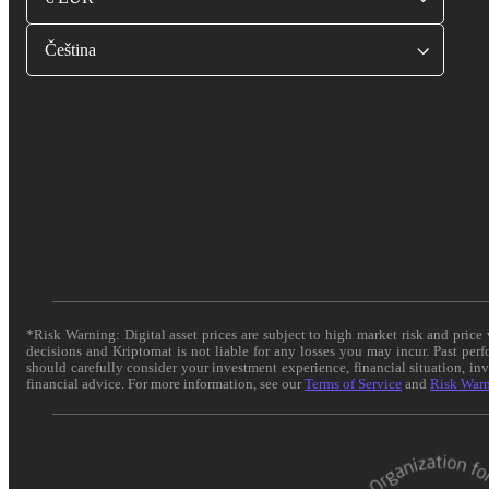
Čeština
*Risk Warning: Digital asset prices are subject to high market risk and pric
decisions and Kriptomat is not liable for any losses you may incur. Past per
should carefully consider your investment experience, financial situation, in
financial advice. For more information, see our
Terms of Service
and
Risk War