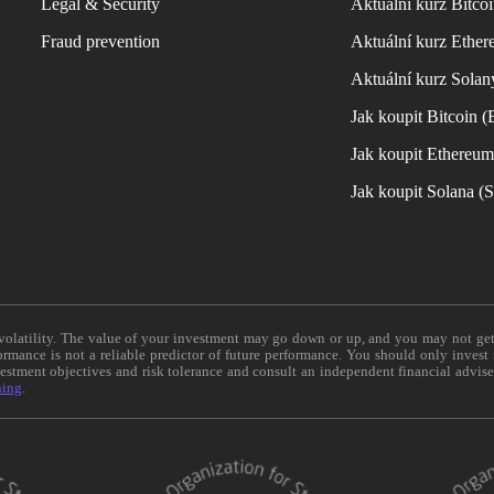
Legal & Security
Aktuální kurz Bitco
Fraud prevention
Aktuální kurz Ether
Aktuální kurz Solan
Jak koupit Bitcoin 
Jak koupit Ethereu
Jak koupit Solana 
e volatility. The value of your investment may go down or up, and you may not ge
formance is not a reliable predictor of future performance. You should only invest
vestment objectives and risk tolerance and consult an independent financial advis
ning
.