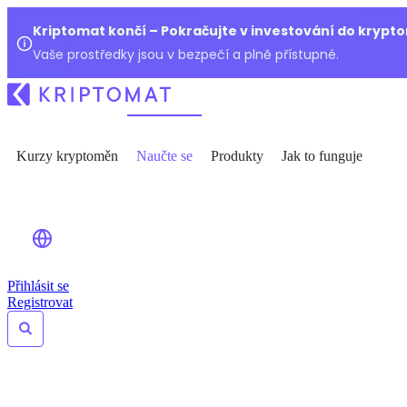
Kriptomat končí – Pokračujte v investování do kryp
Vaše prostředky jsou v bezpečí a plně přístupné.
Kurzy kryptoměn
Naučte se
Produkty
Jak to funguje
Přihlásit se
Registrovat