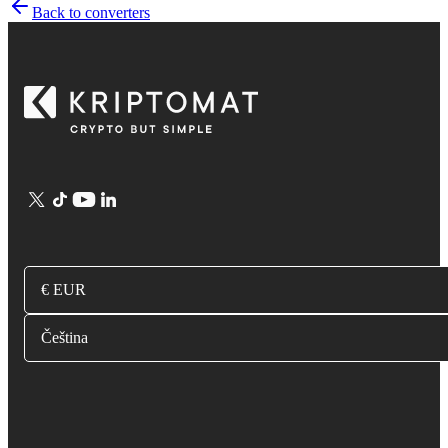
Back to converters
€ EUR
Čeština