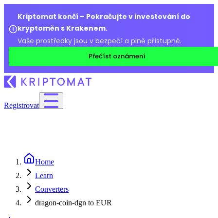
Kriptomat končí – Pokračujte v investování do
kryptoměn s Krakenem.
Vaše prostředky jsou v bezpečí a plně přístupné.
Přečíst oznámení
Registrovat
Home
Learn
Converters
dragon-coin-dgn to EUR