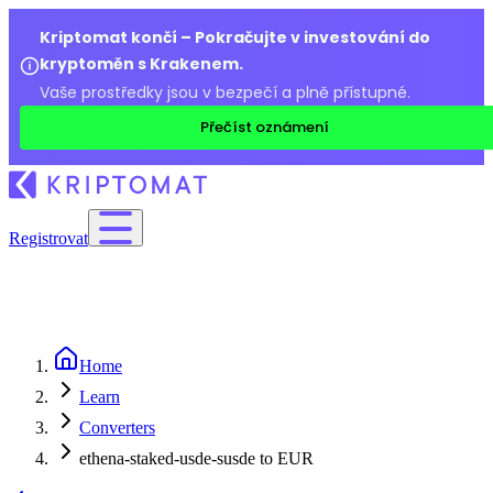
Kriptomat končí – Pokračujte v investování do
kryptoměn s Krakenem.
Vaše prostředky jsou v bezpečí a plně přístupné.
Přečíst oznámení
Registrovat
Home
Learn
Converters
ethena-staked-usde-susde to EUR