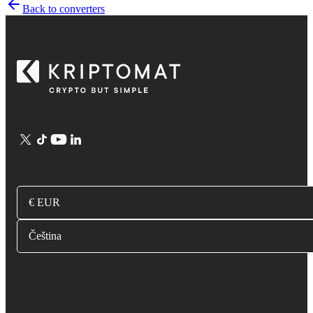
Back to converters
€ EUR
Čeština