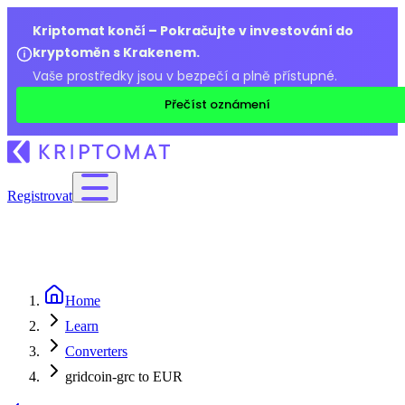
Kriptomat končí – Pokračujte v investování do
kryptoměn s Krakenem.
Vaše prostředky jsou v bezpečí a plně přístupné.
Přečíst oznámení
Registrovat
Home
Learn
Converters
gridcoin-grc to EUR