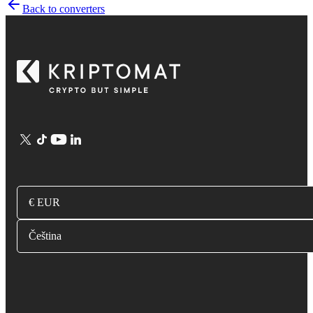
Back to converters
€ EUR
Čeština