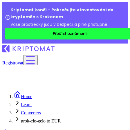
Kriptomat končí – Pokračujte v investování do
kryptoměn s Krakenem.
Vaše prostředky jsou v bezpečí a plně přístupné.
Přečíst oznámení
Registrovat
Home
Learn
Converters
grok-elo-gelo to EUR