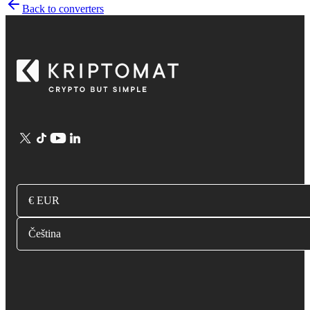
Back to converters
€ EUR
Čeština