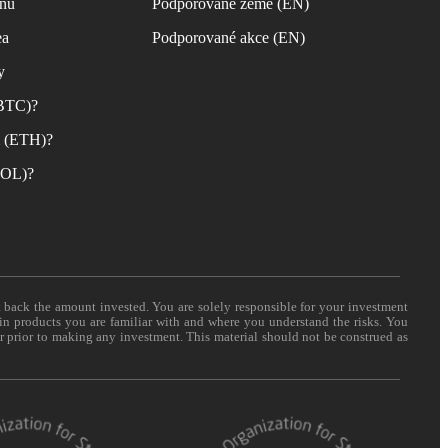
inu
Podporované země (EN)
ea
Podporované akce (EN)
y
(BTC)?
m (ETH)?
(SOL)?
t back the amount invested. You are solely responsible for your investment
 in products you are familiar with and where you understand the risks. You
er prior to making any investment. This material should not be construed as