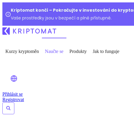
Kriptomat končí – Pokračujte v investování do kryp
Vaše prostředky jsou v bezpečí a plně přístupné.
Kurzy kryptoměn
Naučte se
Produkty
Jak to funguje
Přihlásit se
Registrovat