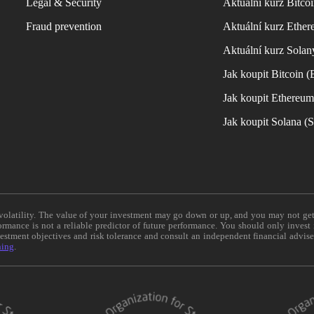
Legal & Security
Aktuální kurz Bitco
Fraud prevention
Aktuální kurz Ether
Aktuální kurz Solan
Jak koupit Bitcoin 
Jak koupit Ethereu
Jak koupit Solana 
e volatility. The value of your investment may go down or up, and you may not ge
formance is not a reliable predictor of future performance. You should only invest
vestment objectives and risk tolerance and consult an independent financial advis
ning
.