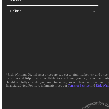
Čeština
*Risk Warning: Digital asset prices are subject to high market risk and pric
decisions and Kriptomat is not liable for any losses you may incur. Past per
should carefully consider your investment experience, financial situation, in
financial advice. For more information, see our
Terms of Service
and
Risk War