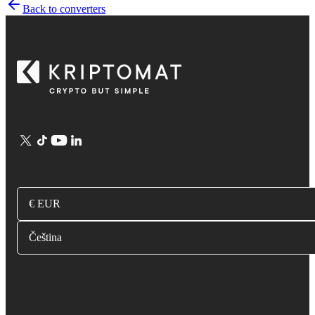
Back to converters
€ EUR
Čeština