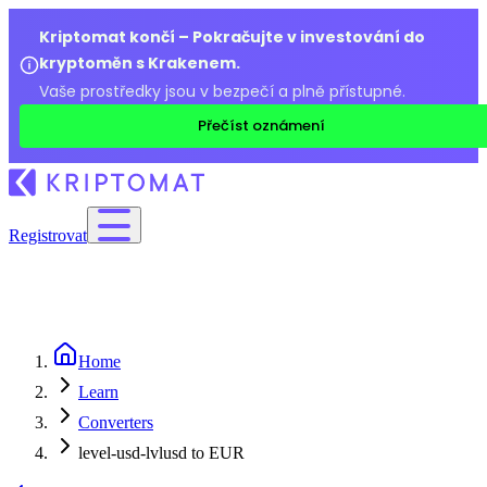
Kriptomat končí – Pokračujte v investování do
kryptoměn s Krakenem.
Vaše prostředky jsou v bezpečí a plně přístupné.
Přečíst oznámení
Registrovat
Home
Learn
Converters
level-usd-lvlusd to EUR