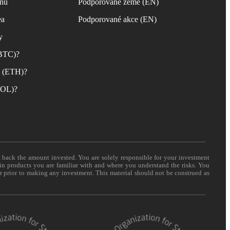
inu
Podporované země (EN)
ea
Podporované akce (EN)
y
(BTC)?
m (ETH)?
(SOL)?
t back the amount invested. You are solely responsible for your investment
 in products you are familiar with and where you understand the risks. You
er prior to making any investment. This material should not be construed as