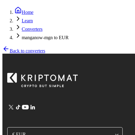
Home
Learn
Converters
manganow-mgn to EUR
Back to converters
€ EUR