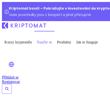
Kriptomat končí – Pokračujte v investování do kryp
Vaše prostředky jsou v bezpečí a plně přístupné.
Kurzy kryptoměn
Naučte se
Produkty
Jak to funguje
Přihlásit se
Registrovat