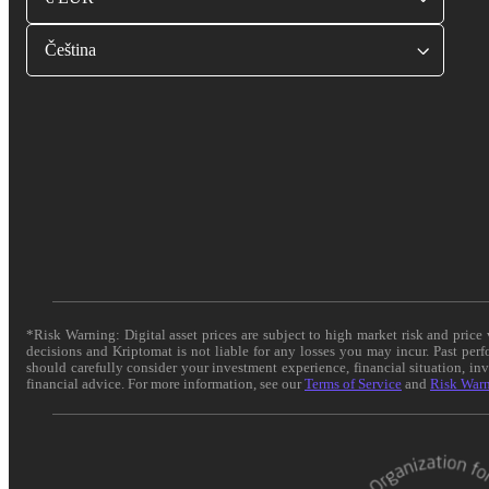
Čeština
*Risk Warning: Digital asset prices are subject to high market risk and pric
decisions and Kriptomat is not liable for any losses you may incur. Past per
should carefully consider your investment experience, financial situation, in
financial advice. For more information, see our
Terms of Service
and
Risk War