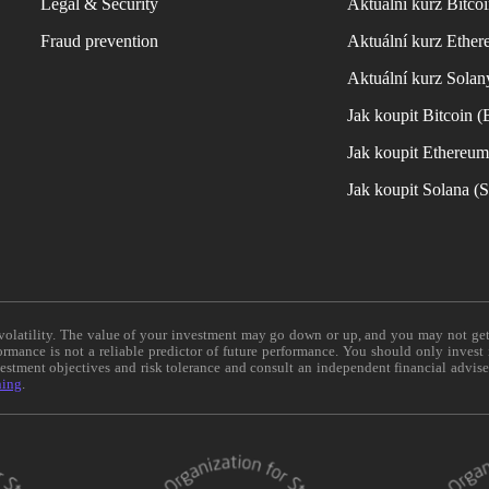
Legal & Security
Aktuální kurz Bitco
Fraud prevention
Aktuální kurz Ether
Aktuální kurz Solan
Jak koupit Bitcoin 
Jak koupit Ethereu
Jak koupit Solana 
e volatility. The value of your investment may go down or up, and you may not ge
formance is not a reliable predictor of future performance. You should only invest
vestment objectives and risk tolerance and consult an independent financial advis
ning
.