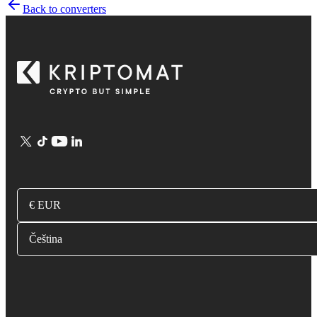
Back to converters
€ EUR
Čeština