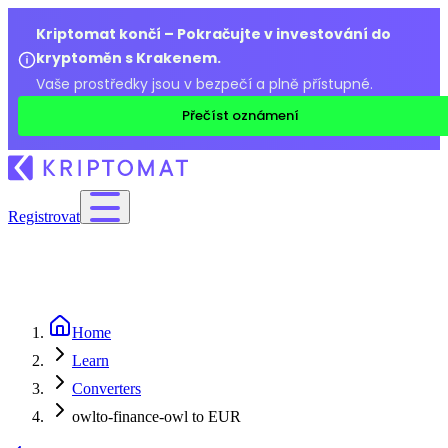
Kriptomat končí – Pokračujte v investování do
kryptoměn s Krakenem.
Vaše prostředky jsou v bezpečí a plně přístupné.
Přečíst oznámení
Registrovat
Home
Learn
Converters
owlto-finance-owl to EUR