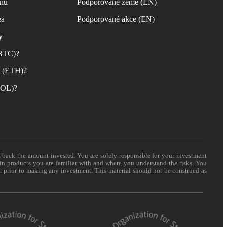
inu
Podporované země (EN)
ea
Podporované akce (EN)
y
(BTC)?
m (ETH)?
(SOL)?
t back the amount invested. You are solely responsible for your investment
 in products you are familiar with and where you understand the risks. You
er prior to making any investment. This material should not be construed as