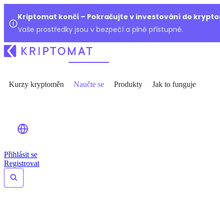
Kriptomat končí – Pokračujte v investování do kryp
Vaše prostředky jsou v bezpečí a plně přístupné.
Kurzy kryptoměn
Naučte se
Produkty
Jak to funguje
Přihlásit se
Registrovat