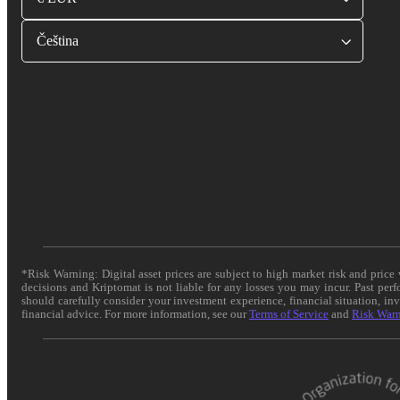
Čeština
*Risk Warning: Digital asset prices are subject to high market risk and pric
decisions and Kriptomat is not liable for any losses you may incur. Past per
should carefully consider your investment experience, financial situation, in
financial advice. For more information, see our
Terms of Service
and
Risk War