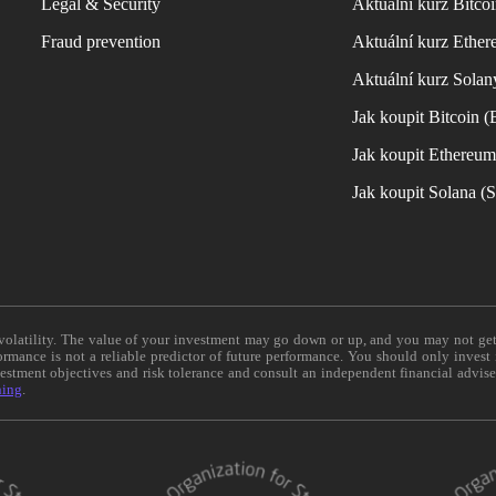
Legal & Security
Aktuální kurz Bitco
Fraud prevention
Aktuální kurz Ether
Aktuální kurz Solan
Jak koupit Bitcoin 
Jak koupit Ethereu
Jak koupit Solana 
e volatility. The value of your investment may go down or up, and you may not ge
formance is not a reliable predictor of future performance. You should only invest
vestment objectives and risk tolerance and consult an independent financial advis
ning
.