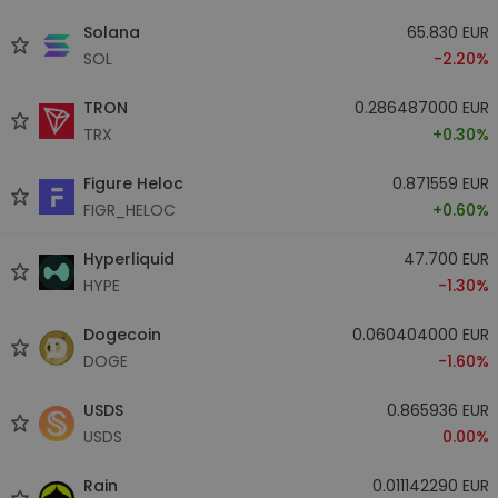
Solana
65.830 EUR
SOL
-2.20%
TRON
0.286487000 EUR
TRX
+0.30%
Figure Heloc
0.871559 EUR
FIGR_HELOC
+0.60%
Hyperliquid
47.700 EUR
HYPE
-1.30%
Dogecoin
0.060404000 EUR
DOGE
-1.60%
USDS
0.865936 EUR
USDS
0.00%
Rain
0.011142290 EUR