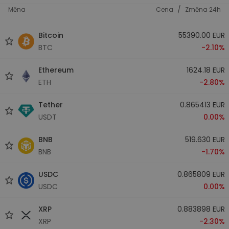
/
Měna
Cena
Změna 24h
Bitcoin
55390.00 EUR
BTC
-2.10%
Ethereum
1624.18 EUR
ETH
-2.80%
Tether
0.865413 EUR
USDT
0.00%
BNB
519.630 EUR
BNB
-1.70%
USDC
0.865809 EUR
USDC
0.00%
XRP
0.883898 EUR
XRP
-2.30%