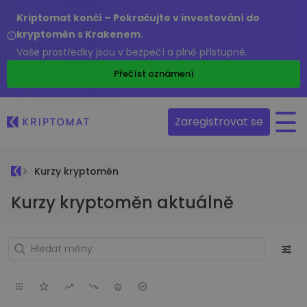
Kriptomat končí – Pokračujte v investování do
kryptoměn s Krakenem.
Vaše prostředky jsou v bezpečí a plně přístupné.
Přečíst oznámení
Zaregistrovat se
Kurzy kryptoměn
Kurzy kryptoměn aktuálně