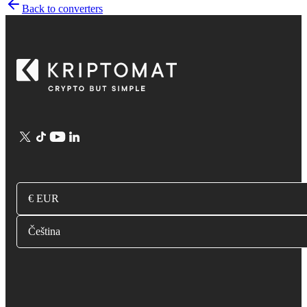
Back to converters
€ EUR
Čeština