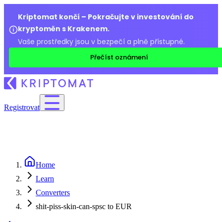
Kriptomat končí – Pokračujte v investování do
kryptoměn s Krakenem.
Vaše prostředky jsou v bezpečí a plně přístupné.
Přečíst oznámení
Registrovat
Home
Learn
Converters
shit-piss-skin-can-spsc to EUR