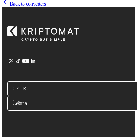
Back to converters
€ EUR
Čeština