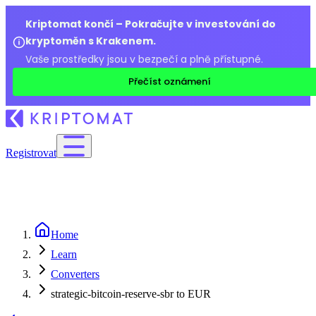
Kriptomat končí – Pokračujte v investování do
kryptoměn s Krakenem.
Vaše prostředky jsou v bezpečí a plně přístupné.
Přečíst oznámení
Registrovat
Home
Learn
Converters
strategic-bitcoin-reserve-sbr to EUR