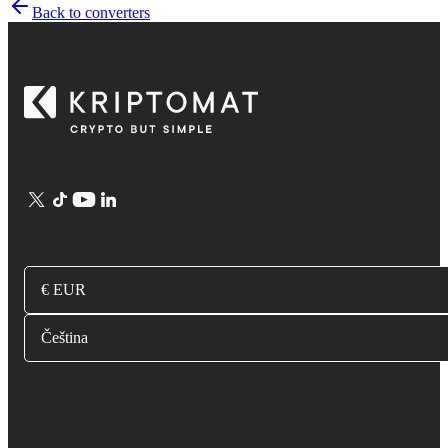
Back to converters
€ EUR
Čeština