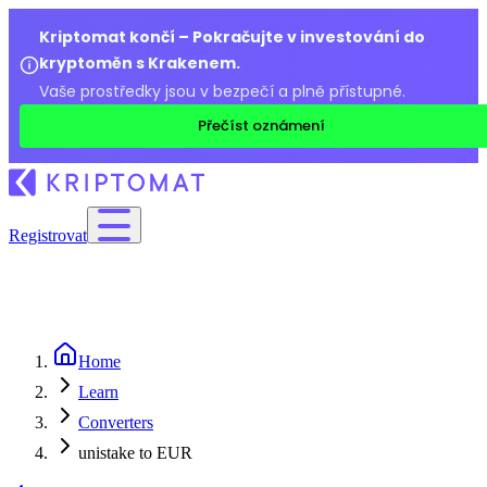
Kriptomat končí – Pokračujte v investování do
kryptoměn s Krakenem.
Vaše prostředky jsou v bezpečí a plně přístupné.
Přečíst oznámení
Registrovat
Home
Learn
Converters
unistake to EUR